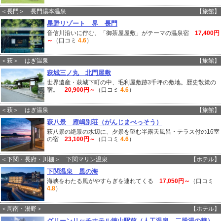
＜長門＞ 長門湯本温泉
【旅館】
星野リゾート 界 長門
音信川沿いに佇む、「御茶屋屋敷」がテーマの温泉宿
17,400円
～
（口コミ
4.6
）
＜萩＞ はぎ温泉
【旅館】
萩城三ノ丸 北門屋敷
世界遺産・萩城下町の中、毛利屋敷跡3千坪の敷地。歴史散策の
宿。
20,900円～
（口コミ
4.6
）
＜萩＞ はぎ温泉
【旅館】
萩八景 雁嶋別荘（がんじまべっそう）
萩八景の絶景の水辺に、夕景を望む半露天風呂・テラス付の16室
の宿
23,100円～
（口コミ
4.6
）
＜下関・長府・川棚＞ 下関マリン温泉
【ホテル】
下関温泉 風の海
海峡をわたる風がやすらぎを連れてくる
17,050円～
（口コミ
4.8
）
＜周南・湯野＞
【ホテル】
グリーンリッチホテル徳山駅前（人工温泉 二股湯の華）