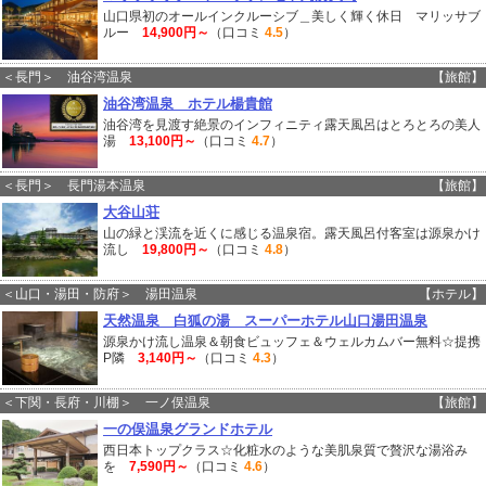
山口県初のオールインクルーシブ＿美しく輝く休日 マリッサブ
ルー
14,900円～
（口コミ
4.5
）
＜長門＞ 油谷湾温泉
【旅館】
油谷湾温泉 ホテル楊貴館
油谷湾を見渡す絶景のインフィニティ露天風呂はとろとろの美人
湯
13,100円～
（口コミ
4.7
）
＜長門＞ 長門湯本温泉
【旅館】
大谷山荘
山の緑と渓流を近くに感じる温泉宿。露天風呂付客室は源泉かけ
流し
19,800円～
（口コミ
4.8
）
＜山口・湯田・防府＞ 湯田温泉
【ホテル】
天然温泉 白狐の湯 スーパーホテル山口湯田温泉
源泉かけ流し温泉＆朝食ビュッフェ＆ウェルカムバー無料☆提携
P隣
3,140円～
（口コミ
4.3
）
＜下関・長府・川棚＞ 一ノ俣温泉
【旅館】
一の俣温泉グランドホテル
西日本トップクラス☆化粧水のような美肌泉質で贅沢な湯浴み
を
7,590円～
（口コミ
4.6
）