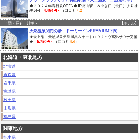
◆２０２４年春新規OPEN◆JR徳山駅 みゆき口（北口）より徒
歩1分!
4,450円～
（口コミ
4.2
）
＜下関・長府・川棚＞
【ホテル】
天然温泉関門の湯 ドーミーインPREMIUM下関
★最上階に天然温泉天望風呂＆オートロウリュウ高温サウナ完備
★
5,750円～
（口コミ
4.4
）
北海道・東北地方
北海道
青森県
岩手県
宮城県
秋田県
山形県
福島県
関東地方
栃木県