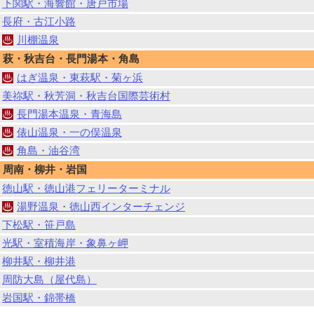
下関駅・海響館・唐戸市場
長府・古江小路
川棚温泉
萩・秋吉台・長門湯本・角島
はぎ温泉・東萩駅・菊ヶ浜
美祢駅・秋芳洞・秋吉台国際芸術村
長門湯本温泉・青海島
俵山温泉・一の俣温泉
角島・油谷湾
周南・柳井・岩国
徳山駅・徳山港フェリーターミナル
湯野温泉・徳山西インターチェンジ
下松駅・笹戸島
光駅・室積海岸・象鼻ヶ岬
柳井駅・柳井港
周防大島（屋代島）
岩国駅・錦帯橋