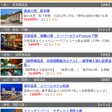
＜萩＞ 萩本陣温泉
【旅館】
源泉の宿 萩本陣
萩の名所「松下村塾」の左山手に佇む！時代の息吹が聴ける宿
16,500円～
（口コミ
4.7
）
＜下関・長府・川棚＞
【ホテル】
天然温泉 海響の湯 スーパーホテルPremier下関
天然温泉＆ウェルカムバーでアルコール飲み放題（17時～21時）
♪
3,600円～
（口コミ
4.3
）
＜岩国＞ 錦帯橋温泉
【旅館】
【錦帯橋温泉 岩国国際観光ホテル】～錦帯橋を望む絶景温
泉～
【錦帯橋まで徒歩2分】 「絶景の湯」と「瀬戸内の幸」を堪能
♪
14,300円～
（口コミ
4.4
）
＜山口・湯田・防府＞ 湯田温泉
【旅館】
湯田温泉 ユウベルホテル松政
源泉かけ流し露天風呂あり♪2022年7/8より全館禁煙となりまし
た
7,040円～
（口コミ
4.6
）
＜柳井・周防大島＞
【ホテル】
マリッサリゾート サザンセト周防大島