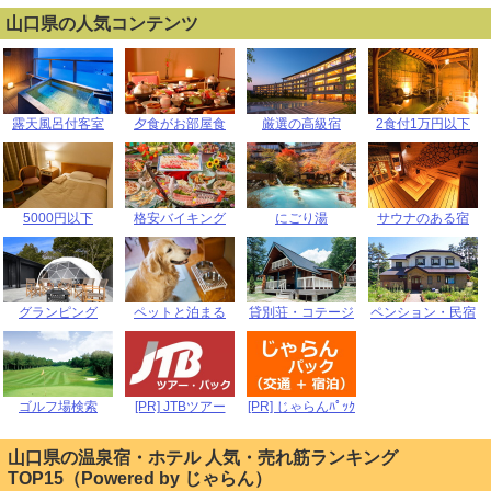
山口県の人気コンテンツ
露天風呂付客室
夕食がお部屋食
厳選の高級宿
2食付1万円以下
5000円以下
格安バイキング
にごり湯
サウナのある宿
グランピング
ペットと泊まる
貸別荘・コテージ
ペンション・民宿
ゴルフ場検索
[PR] JTBツアー
[PR] じゃらんﾊﾟｯｸ
山口県の温泉宿・ホテル 人気・売れ筋ランキング
TOP15（Powered by じゃらん）