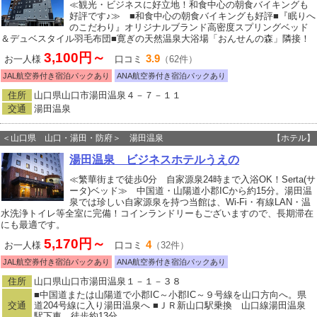
≪観光・ビジネスに好立地！和食中心の朝食バイキングも
好評です♪≫ ■和食中心の朝食バイキングも好評■『眠りへ
のこだわり』オリジナルブランド高密度スプリングベッド
＆デュベスタイル羽毛布団■寛ぎの天然温泉大浴場「おんせんの森」隣接！
3,100円～
3.9
お一人様
口コミ
（62件）
JAL航空券付き宿泊パックあり
ANA航空券付き宿泊パックあり
住所
山口県山口市湯田温泉４－７－１１
交通
湯田温泉
＜山口県 山口・湯田・防府＞ 湯田温泉
【ホテル】
湯田温泉 ビジネスホテルうえの
≪繁華街まで徒歩0分 自家源泉24時まで入浴OK！Serta(サ
ータ)ベッド≫ 中国道・山陽道小郡ICから約15分。湯田温
泉では珍しい自家源泉を持つ当館は、Wi-Fi・有線LAN・温
水洗浄トイレ等全室に完備！コインランドリーもございますので、長期滞在
にも最適です。
5,170円～
4
お一人様
口コミ
（32件）
JAL航空券付き宿泊パックあり
ANA航空券付き宿泊パックあり
住所
山口県山口市湯田温泉１－１－３８
■中国道または山陽道で小郡IC～小郡IC～９号線を山口方向へ。県
交通
道204号線に入り湯田温泉へ ■ＪＲ新山口駅乗換 山口線湯田温泉
駅下車 徒歩約13分