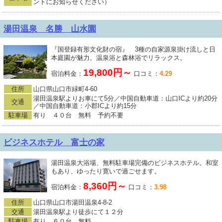
ントにお知らせください）
湯田温泉 名勝 山水園
『国登録有形文化財の宿』 3種の自家源泉掛け流しと日
本庭園が魅力。温泉浴と森林浴でリラックス。
19,800円～
宿泊料金：
口コミ：
4.29
住所
山口県山口市緑町4-60
湯田温泉駅よりお車にて5分／中国自動車道：山口ICより約20分
交通
／中国自動車道：小郡ICより約15分
駐車場
有り ４０台 無料 予約不要
ビジネスホテル 富士の家
湯田温泉大浴場、無料駐車場完備のビジネスホテル。和室
もあり、ゆったり寛いで過ごせます。
8,360円～
宿泊料金：
口コミ：
3.98
住所
山口県山口市湯田温泉4-8-2
交通
湯田温泉駅より徒歩にて１２分
駐車場
有り ６０台 無料