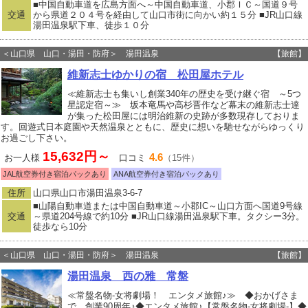
■中国自動車道を広島方面へ～中国自動車道、小郡ＩＣ～国道９号
交通
から県道２０４号を経由して山口市街に向かい約１５分 ■JR山口線
湯田温泉駅下車、徒歩１０分
＜山口県 山口・湯田・防府＞ 湯田温泉
【旅館】
維新志士ゆかりの宿 松田屋ホテル
≪維新志士も集いし創業340年の歴史を受け継ぐ宿 ～5つ
星認定宿～≫ 坂本竜馬や高杉晋作など幕末の維新志士達
が集った松田屋には明治維新の史跡が多数現存しておりま
す。回遊式日本庭園や天然温泉とともに、歴史に想いを馳せながらゆっくり
お過ごし下さい。
15,632円～
4.6
お一人様
口コミ
（15件）
JAL航空券付き宿泊パックあり
ANA航空券付き宿泊パックあり
住所
山口県山口市湯田温泉3-6-7
■山陽自動車道または中国自動車道～小郡IC～山口方面へ国道9号線
交通
～県道204号線で約10分 ■JR山口線湯田温泉駅下車。タクシー3分。
徒歩なら10分
＜山口県 山口・湯田・防府＞ 湯田温泉
【旅館】
湯田温泉 西の雅 常盤
≪常盤名物-女将劇場！ エンタメ旅館♪≫ ◆おかげさま
で、創業90周年♪◆エンタメ旅館♪【常盤名物-女将劇場-】◆