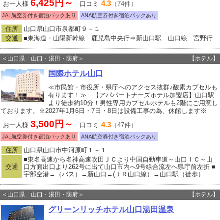
6,425円～
4.3
お一人様
口コミ
（74件）
JAL航空券付き宿泊パックあり
ANA航空券付き宿泊パックあり
住所
山口県山口市泉都町９－１
交通
■東海道・山陽新幹線 鹿児島中央行⇒新山口駅 山口線 宮野行
＜山口県 山口・湯田・防府＞
【ホテル】
国際ホテル山口
≪市民館・市役所・県庁へのアクセス抜群♪酸素カプセルも
有ります！≫ 【アパパートナーズホテル加盟店】山口駅
より徒歩約10分！男性専用カプセルホテルも2階にご用意し
ております。※2027年1月6日・7日・8日は設備工事の為、休館します※
3,500円～
4.3
お一人様
口コミ
（47件）
JAL航空券付き宿泊パックあり
ANA航空券付き宿泊パックあり
住所
山口県山口市中河原町１－１
■東名高速から名神高速吹田ＪＣより中国自動車道～山口ＩＣ～山
交通
口方面出口より262号に出て山口市内へ9号線合流左へ県庁前左折 ■
宇部空港→（バス）→新山口→(ＪＲ山口線）→山口駅（徒歩）
＜山口県 山口・湯田・防府＞
【ホテル】
グリーンリッチホテル山口湯田温泉