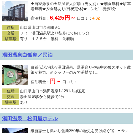
★自家源泉の天然温泉大浴場（男女別）★朝食無料★駐車
場無料★夕食処あり(日祝定休)★コンビニ徒歩1分
6,425円～
宿泊料金：
口コミ：
4.32
住所
山口県山口市泉都町9-1
交通
ＪＲ 湯田温泉駅より徒歩にて約１５分
駐車場
有り １３８台 無料 先着順
湯田温泉白狐庵／民泊
白狐伝説が残る湯田温泉。足湯巡りや街中の狐スポット散
策が魅力。※シャワーのみで浴槽なし。
円～
宿泊料金：
口コミ：
住所
山口県山口市湯田温泉1-1291-1白狐庵
交通
湯田温泉駅から徒歩で4分
駐車場
あり
湯田温泉 松田屋ホテル
維新志士も集いし創業350年の歴史を受け継ぐ宿 〜5つ