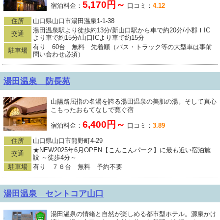
5,170円～
宿泊料金：
口コミ：
4.12
住所
山口県山口市湯田温泉1-1-38
湯田温泉駅より徒歩約13分/新山口駅から車で約20分/小郡ＩIC
交通
より車で約15分/山口ICより車で約15分
有り 60台 無料 先着順（バス・トラック等の大型車は事前
駐車場
問い合わせ必須）
湯田温泉 防長苑
山陽路屈指の名湯を誇る湯田温泉の美肌の湯。そして真心
こもったおもてなしで寛ぐ宿
6,400円～
宿泊料金：
口コミ：
3.89
住所
山口県山口市熊野町4-29
★NEW2025年6月OPEN【こんこんパーク】に最も近い宿泊施
交通
設 ～徒歩4分～
駐車場
有り ７６台 無料 予約不要
湯田温泉 セントコア山口
湯田温泉の情緒と自然が楽しめる都市型ホテル。源泉かけ