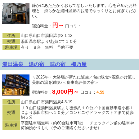
静かにあたたかくおもてなしいたします。心を込めたお料
理と、滑らかな湯田温泉のお湯でゆっくりとお寛ぎくださ
い。
円～
宿泊料金：
口コミ：
住所
山口県山口市湯田温泉2-1-12
交通
湯田温泉駅より徒歩にて１０分
駐車場
有り ８台 無料 予約不要
湯田温泉 湯の宿 味の宿 梅乃屋
＼2025年・大浴場が新たに誕生／旬の味覚×源泉かけ流し
美肌の湯を満喫♪＜食事高評価の宿＞
8,000円～
宿泊料金：
口コミ：
4.59
住所
山口県山口市湯田温泉4-3-19
ＪＲ山口線湯田温泉駅より徒歩約１０分／中国自動車道小郡Ｉ
交通
Ｃより湯田市街へ１０分／コンビニやドラッグストアまで徒歩
約５分
平面駐車場無料（約60台駐車可能） チェックイン前の駐車や
駐車場
荷物預かりも可（予めご連絡くださいませ）