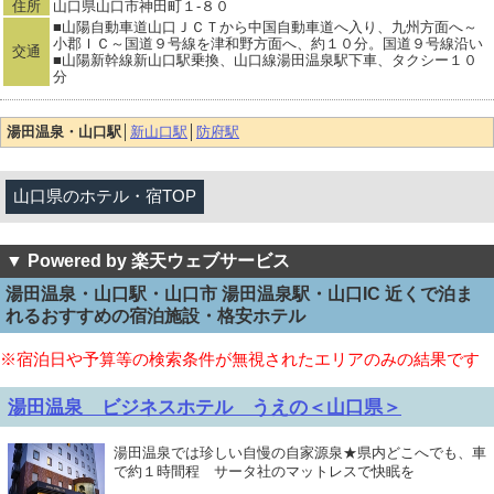
住所
山口県山口市神田町１‐８０
■山陽自動車道山口ＪＣＴから中国自動車道へ入り、九州方面へ～
小郡ＩＣ～国道９号線を津和野方面へ、約１０分。国道９号線沿い
交通
■山陽新幹線新山口駅乗換、山口線湯田温泉駅下車、タクシー１０
分
湯田温泉・山口駅
│
新山口駅
│
防府駅
山口県のホテル・宿TOP
▼ Powered by 楽天ウェブサービス
湯田温泉・山口駅・山口市 湯田温泉駅・山口IC 近くで泊ま
れるおすすめの宿泊施設・格安ホテル
※宿泊日や予算等の検索条件が無視されたエリアのみの結果です
湯田温泉 ビジネスホテル うえの＜山口県＞
湯田温泉では珍しい自慢の自家源泉★県内どこへでも、車
で約１時間程 サータ社のマットレスで快眠を