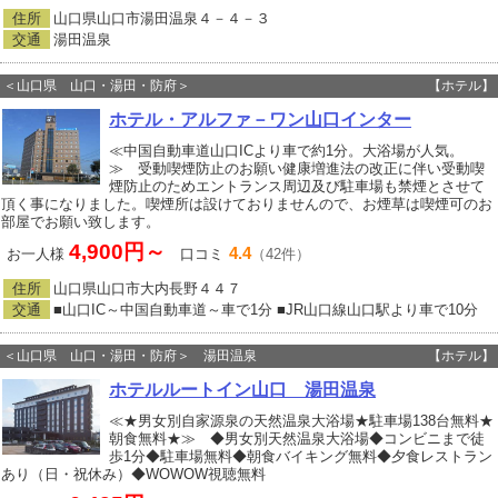
住所
山口県山口市湯田温泉４－４－３
交通
湯田温泉
＜山口県 山口・湯田・防府＞
【ホテル】
ホテル・アルファ－ワン山口インター
≪中国自動車道山口ICより車で約1分。大浴場が人気。
≫ 受動喫煙防止のお願い健康増進法の改正に伴い受動喫
煙防止のためエントランス周辺及び駐車場も禁煙とさせて
頂く事になりました。喫煙所は設けておりませんので、お煙草は喫煙可のお
部屋でお願い致します。
4,900円～
4.4
お一人様
口コミ
（42件）
住所
山口県山口市大内長野４４７
交通
■山口IC～中国自動車道～車で1分 ■JR山口線山口駅より車で10分
＜山口県 山口・湯田・防府＞ 湯田温泉
【ホテル】
ホテルルートイン山口 湯田温泉
≪★男女別自家源泉の天然温泉大浴場★駐車場138台無料★
朝食無料★≫ ◆男女別天然温泉大浴場◆コンビニまで徒
歩1分◆駐車場無料◆朝食バイキング無料◆夕食レストラン
あり（日・祝休み）◆WOWOW視聴無料