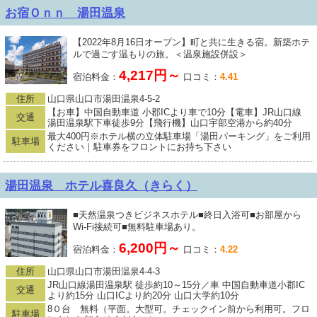
お宿Ｏｎｎ 湯田温泉
【2022年8月16日オープン】町と共に生きる宿。新築ホテ
ルで過ごす温もりの旅。＜温泉施設併設＞
4,217円～
宿泊料金：
口コミ：
4.41
住所
山口県山口市湯田温泉4-5-2
【お車】中国自動車道 小郡ICより車で10分【電車】JR山口線
交通
湯田温泉駅下車徒歩9分【飛行機】山口宇部空港から約40分
最大400円※ホテル横の立体駐車場「湯田パーキング」をご利用
駐車場
ください｜駐車券をフロントにお持ち下さい
湯田温泉 ホテル喜良久（きらく）
■天然温泉つきビジネスホテル■終日入浴可■お部屋から
Wi-Fi接続可■無料駐車場あり。
6,200円～
宿泊料金：
口コミ：
4.22
住所
山口県山口市湯田温泉4-4-3
JR山口線湯田温泉駅 徒歩約10～15分／車 中国自動車道小郡IC
交通
より約15分 山口ICより約20分 山口大学約10分
8０台 無料（平面。大型可。チェックイン前から利用可。フロ
駐車場