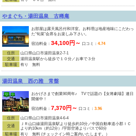
やまぐち・湯田温泉 古稀庵
お部屋は露天風呂付和洋室。お料理は地産地味にこだわっ
た“旬菜”会席をお楽しみ下さい。
34,100円～
宿泊料金：
口コミ：
4.74
住所
山口県山口市湯田温泉2-7-1
交通
湯田温泉駅から徒歩で１０分／お車で３分
駐車場
有り 無料
湯田温泉 西の雅 常盤
おかげさまで創業90周年♪ TVで話題の【女将劇場】連日
開催中！
7,370円～
宿泊料金：
口コミ：
3.96
住所
山口県山口市湯田温泉4-6-4
ＪＲ山口線湯田温泉駅より徒歩約10分／中国自動車道小郡ＩＣ
交通
より約10km（約12分）/宇部空港よりバスで60分
駐車場
有り 無料 (チェックイン時ご案内いたします。）