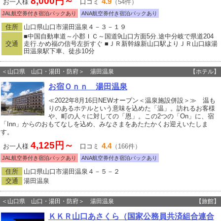
8,000円～
4.9
お一人様
口コミ
（54件）
JAL航空券付き宿泊パックあり
ANA航空券付き宿泊パックあり
住所
山口県山口市湯田温泉４－３－１９
■中国自動車道～小郡ＩＣ～国道9山口方面5分.途中分岐で県道204
交通
走行.かめ福の信号左折すぐ ■ＪＲ新幹線新山口駅よりＪＲ山口線湯
田温泉駅下車、徒歩10分
＜山口県 山口・湯田・防府＞ 湯田温泉
【ホテル】
お宿Ｏｎｎ 湯田温泉
≪2022年8月16日NEWオープン＜温泉施設併設＞≫ 温も
りのあるホテルという意味を込めた「温」。訪れるお客様
や、町の人々に対しての「恩」。この2つの「On」に、宿
「Inn」からのおもてなしを込め、みなさまをあたたかくお迎えいたしま
す。
4,125円～
4.4
お一人様
口コミ
（166件）
JAL航空券付き宿泊パックあり
ANA航空券付き宿泊パックあり
住所
山口県山口市湯田温泉４－５－２
交通
湯田温泉
＜山口県 山口・湯田・防府＞ 湯田温泉
【旅館】
ＫＫＲ山口あさくら（国家公務員共済組合連合