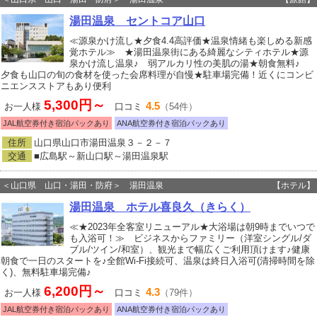
湯田温泉 セントコア山口
≪源泉かけ流し★夕食4.4高評価★温泉情緒も楽しめる新感
覚ホテル≫ ★湯田温泉街にある綺麗なシティホテル★源
泉かけ流し温泉♪ 弱アルカリ性の美肌の湯★朝食無料♪
夕食も山口の旬の食材を使った会席料理が自慢★駐車場完備！近くにコンビ
ニエンスストアもあり便利
5,300円～
4.5
お一人様
口コミ
（54件）
JAL航空券付き宿泊パックあり
ANA航空券付き宿泊パックあり
住所
山口県山口市湯田温泉３－２－７
交通
■広島駅～新山口駅～湯田温泉駅
＜山口県 山口・湯田・防府＞ 湯田温泉
【ホテル】
湯田温泉 ホテル喜良久（きらく）
≪★2023年全客室リニューアル★大浴場は朝9時までいつで
も入浴可！≫ ビジネスからファミリー（洋室シングル/ダ
ブル/ツイン/和室）、観光まで幅広くご利用頂けます♪健康
朝食で一日のスタートを♪全館Wi-Fi接続可、温泉は終日入浴可(清掃時間を除
く)、無料駐車場完備♪
6,200円～
4.3
お一人様
口コミ
（79件）
JAL航空券付き宿泊パックあり
ANA航空券付き宿泊パックあり