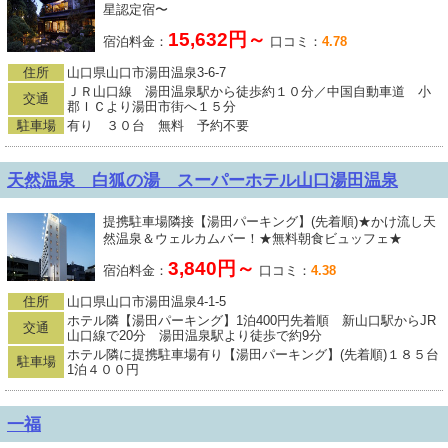
星認定宿〜
15,632円～
宿泊料金：
口コミ：
4.78
住所
山口県山口市湯田温泉3-6-7
ＪＲ山口線 湯田温泉駅から徒歩約１０分／中国自動車道 小
交通
郡ＩＣより湯田市街へ１５分
駐車場
有り ３０台 無料 予約不要
天然温泉 白狐の湯 スーパーホテル山口湯田温泉
提携駐車場隣接【湯田パーキング】(先着順)★かけ流し天
然温泉＆ウェルカムバー！★無料朝食ビュッフェ★
3,840円～
宿泊料金：
口コミ：
4.38
住所
山口県山口市湯田温泉4-1-5
ホテル隣【湯田パーキング】1泊400円先着順 新山口駅からJR
交通
山口線で20分 湯田温泉駅より徒歩で約9分
ホテル隣に提携駐車場有り【湯田パーキング】(先着順)１８５台
駐車場
1泊４００円
一福