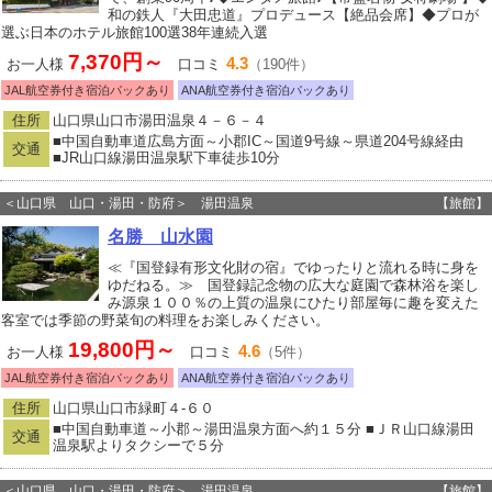
和の鉄人『大田忠道』プロデュース【絶品会席】◆プロが
選ぶ日本のホテル旅館100選38年連続入選
7,370円～
4.3
お一人様
口コミ
（190件）
JAL航空券付き宿泊パックあり
ANA航空券付き宿泊パックあり
住所
山口県山口市湯田温泉４－６－４
■中国自動車道広島方面～小郡IC～国道9号線～県道204号線経由
交通
■JR山口線湯田温泉駅下車徒歩10分
＜山口県 山口・湯田・防府＞ 湯田温泉
【旅館】
名勝 山水園
≪『国登録有形文化財の宿』でゆったりと流れる時に身を
ゆだねる。≫ 国登録記念物の広大な庭園で森林浴を楽し
み源泉１００％の上質の温泉にひたり部屋毎に趣を変えた
客室では季節の野菜旬の料理をお楽しみください。
19,800円～
4.6
お一人様
口コミ
（5件）
JAL航空券付き宿泊パックあり
ANA航空券付き宿泊パックあり
住所
山口県山口市緑町４‐６０
■中国自動車道～小郡～湯田温泉方面へ約１５分 ■ＪＲ山口線湯田
交通
温泉駅よりタクシーで５分
＜山口県 山口・湯田・防府＞ 湯田温泉
【旅館】