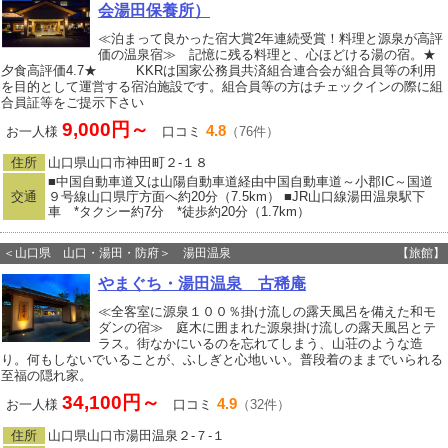
会湯田保養所）
≪泊まって良かった宿大賞2年連続受賞！料理と源泉が高評
価の温泉宿≫ 記憶に残る料理と、心ほどける湯の宿。★
夕食高評価4.7★ KKRは国家公務員共済組合連合会が組合員等の利用
を目的として運営する宿泊施設です。組合員等の方はチェックインの際に組
合員証等をご提示下さい
9,000円～
4.8
お一人様
口コミ
（76件）
住所
山口県山口市神田町２‐１８
■中国自動車道又は山陽自動車道経由中国自動車道～小郡IC～国道
交通
９号線山口県庁方面へ約20分（7.5km） ■JR山口線湯田温泉駅下
車 *タクシー約7分 *徒歩約20分（1.7km）
＜山口県 山口・湯田・防府＞ 湯田温泉
【旅館】
やまぐち・湯田温泉 古稀庵
≪全客室に源泉１００％掛け流しの露天風呂を備えた和モ
ダンの宿≫ 庭木に囲まれた源泉掛け流しの露天風呂とテ
ラス。街なかにいるのを忘れてしまう、山荘のような造
り。何もしないでいることが、ふしぎと心地いい。普段着のままでいられる
至福の隠れ家。
34,100円～
4.9
お一人様
口コミ
（32件）
住所
山口県山口市湯田温泉２‐７‐１