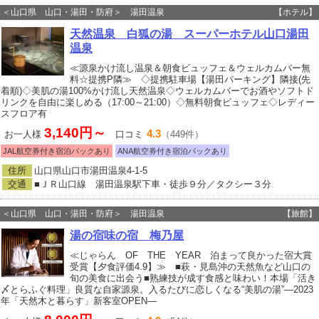
＜山口県 山口・湯田・防府＞ 湯田温泉
【ホテル】
天然温泉 白狐の湯 スーパーホテル山口湯田
温泉
≪源泉かけ流し温泉＆朝食ビュッフェ＆ウェルカムバー無
料☆提携P隣≫ ◇提携駐車場【湯田パーキング】隣接(先
着順)◇美肌の湯100%かけ流し天然温泉◇ウェルカムバーでお酒やソフトド
リンクを自由に楽しめる（17:00～21:00）◇無料朝食ビュッフェ◇レディー
スフロア有
3,140円～
4.3
お一人様
口コミ
（449件）
JAL航空券付き宿泊パックあり
ANA航空券付き宿泊パックあり
住所
山口県山口市湯田温泉4-1-5
交通
■ＪＲ山口線 湯田温泉駅下車・徒歩９分／タクシー３分
＜山口県 山口・湯田・防府＞ 湯田温泉
【旅館】
湯の宿味の宿 梅乃屋
≪じゃらん OF THE YEAR 泊まって良かった宿大賞
受賞【夕食評価4.9】≫ ■萩・見島沖の天然魚など山口の
旬の美食に出会う■熟練技が成す食感と味わい！本場「活き
〆とらふぐ料理」良質な自家源泉。入るたびに恋しくなる“美肌の湯”―2023
年「天然木と暮らす」新客室OPEN―