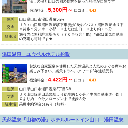
流しの湯と山口の旬の食材を使った料理が自慢です
5,300円～
宿泊料金：
口コミ：
4.43
住所
山口県山口市湯田温泉3-2-7
ＪＲ：山口線湯田温泉駅下車徒歩15分／バス：湯田温泉通り下
交通
車徒歩５分／車：小郡ＩＣまたは山口ＩＣより約１５分
施設内に無料駐車場あり（７０台収容可能）当館は電気自動車
駐車場
の充電も可能です★
湯田温泉 ユウベルホテル松政
贅沢な自家源泉を使用した天然温泉と人気のふぐ会席をお
楽しみ下さい。楽天トラベルアワード6年連続受賞！
4,422円～
宿泊料金：
口コミ：
4.43
住所
山口県山口市湯田温泉3丁目5-8
ＪＲ山口線湯田温泉駅より徒歩約１０分／中国自動車道小郡Ｉ
交通
Ｃより約１０分／ローソンまで徒歩３分
駐車場
乗用車約50台分あり（無料）
天然温泉「山都の湯」ホテルルートイン山口 湯田温泉