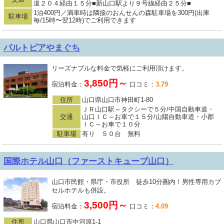
道２０４経由１５分■新山口駅より９号線経由２５分■
1泊400円／満車時は隣接のおんせんの森駐車場を300円(出庫
駐車場
毎/15時〜翌12時)でご利用できます
パルトピアやまぐち
リーズナブルな料金で気軽にご利用頂けます。
3,850円～
宿泊料金：
口コミ：
3.79
住所
山口県山口市神田町1-80
ＪＲ山口駅～タクシーで５分/中国自動車道・
交通
山口ＩＣ～お車で１５分/山陽自動車道・小郡
ＩＣ～お車で１０分
駐車場
有り ５０台 無料
国際ホテル山口（ファーストキューブ山口）
山口市民館・県庁・市役所 徒歩10分圏内！男性専用カプ
セルホテルも併設。
3,500円～
宿泊料金：
口コミ：
4.09
住所
山口県山口市中河原1-1