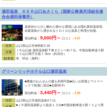
湯田温泉 ＫＫＲ山口あさくら（国家公務員共済組合連
合会湯田保養所）
温泉街から少し離れた静かな環境にある隠れ家的温泉宿。
自家源泉から湧き出るトロトロな温泉と料理が自慢。
9,000円～
宿泊料金：
口コミ：
4.67
住所
山口県山口市神田町2-18
ＪＲ山口線 湯田温泉駅下車タクシー約７分。中国自動車道小郡
交通
ＩＣ山口県庁方面７.5km（約20分）
駐車場
有 65台（無料）
グリーンリッチホテル山口湯田温泉
■隣接のおんせんの森も利用可能■広いお部屋とワイドベ
ッドで快適に宿泊■全館Wi-Fi
3,440円～
宿泊料金：
口コミ：
4.09
住所
山口県山口市湯田温泉4-7-11
■ＪＲ湯田温泉駅より徒歩１３分■中国自動車道小郡ＩＣより県
交通