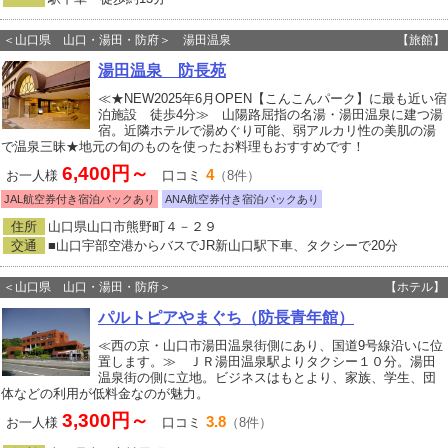
＜山口県 山口・湯田・防府＞ 湯田温泉
【旅館】
湯田温泉 防長苑
≪★NEW2025年6月OPEN【こんこんパーク】に最も近い宿
泊施設 徒歩4分≫ 山陽路屈指の名湯・湯田温泉に建つ湯
宿。近隣ホテルで湯めぐり可能、弱アルカリ性の美肌の湯
で温泉三昧★地元の旬のものを使ったお料理もおすすめです！
6,400円～
4
お一人様
口コミ
（8件）
JAL航空券付き宿泊パックあり
ANA航空券付き宿泊パックあり
住所
山口県山口市熊野町４－２９
交通
■山口宇部空港からバスでJR新山口駅下車、タクシーで20分
＜山口県 山口・湯田・防府＞
【ホテル】
パルトピアやまぐち（防長青年館）
≪西の京・山口市湯田温泉街側にあり、国道9号線沿いに位
置します。≫ ＪＲ湯田温泉駅よりタクシー１０分。湯田
温泉街の側に立地。ビジネスはもとより、家族、学生、団
体などの利用が低料金なのが魅力。
3,300円～
3.8
お一人様
口コミ
（8件）