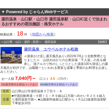
▼ Powered by じゃらんWebサービス
湯田温泉・山口駅・山口市 湯田温泉駅・山口IC近くで泊まれ
るおすすめの宿泊施設・格安ホテル
18
（
地図から検索
）
検索結果：
件
＜山口県 山口・湯田・防府＞ 湯田温泉
【旅館】
湯田温泉 ユウベルホテル松政
≪源泉かけ流し露天風呂あり♪2022年7/8より全館禁煙とな
りました≫ 山頭火ゆかりの公衆浴場「千人湯」の名を継
承し、強アルカリ性のしっとりとした源泉100％掛流しの露
天風呂が好評です。山陽随一といわれる豊富な湯量と季節のお料理をお楽し
みください。
7,040円～
4.6
お一人様
口コミ
（235件）
JAL航空券付き宿泊パックあり
ANA航空券付き宿泊パックあり
住所
山口県山口市湯田温泉３丁目５－８
■中国自動車道～小郡ＩＣ～Ｒ９線山口方面へ向かいＲ２０４線入
交通
り湯田温泉方面へ ■山陽新幹線新山口駅からＪＲ山口線湯田温泉駅
下車徒歩10分