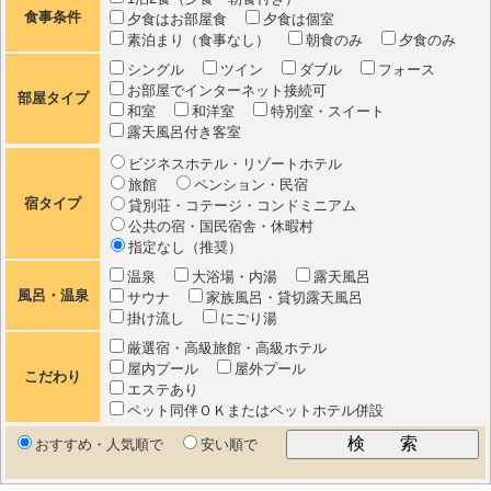
食事条件
夕食はお部屋食
夕食は個室
素泊まり（食事なし）
朝食のみ
夕食のみ
シングル
ツイン
ダブル
フォース
お部屋でインターネット接続可
部屋タイプ
和室
和洋室
特別室・スイート
露天風呂付き客室
ビジネスホテル・リゾートホテル
旅館
ペンション・民宿
宿タイプ
貸別荘・コテージ・コンドミニアム
公共の宿・国民宿舎・休暇村
指定なし（推奨）
温泉
大浴場・内湯
露天風呂
風呂・温泉
サウナ
家族風呂・貸切露天風呂
掛け流し
にごり湯
厳選宿・高級旅館・高級ホテル
屋内プール
屋外プール
こだわり
エステあり
ペット同伴ＯＫまたはペットホテル併設
おすすめ・人気順で
安い順で