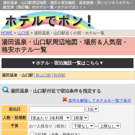
湯田温泉・山口駅周辺地図・場所＆宿泊施設・温泉旅館・安いビジネスホテル・
航空券（飛行機）付ホテル一覧＜ホテルでポン！＞
HOME
>
山口県
> 湯田温泉・山口駅近くの宿・ホテル一覧
湯田温泉・山口駅周辺地図・場所＆人気宿・
格安ホテル一覧
▼ホテル・宿泊施設一覧はこちら▼
湯田温泉・山口駅
│
新山口駅
│
防府駅
湯田温泉・山口駅付近で宿泊条件を指定する
条件を解除してホテルを一覧で表示
宿泊日
人数・部屋数
予算
お一人様当り（税別）：
～
1泊2食（夕食・朝食付き）