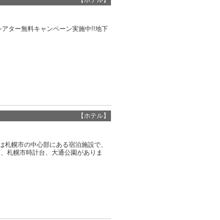
アター無料キャンペーン実施中!!地下
【ホテル】
ENCEは札幌市の中心部にある宿泊施設で、
塔、札幌市時計台、大通公園がありま