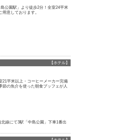
島公園駅」より徒歩2分！全室24平米
ご用意しております。
【ホテル】
室21平米以上・コーヒーメーカー完備
季節の魚介を使った朝食ブッフェが人
南北線にて3駅「中島公園」下車1番出
【ホテル】