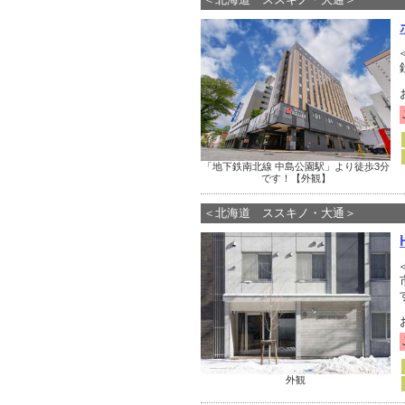
「地下鉄南北線 中島公園駅」より徒歩3分
です！【外観】
＜北海道 ススキノ・大通＞
外観