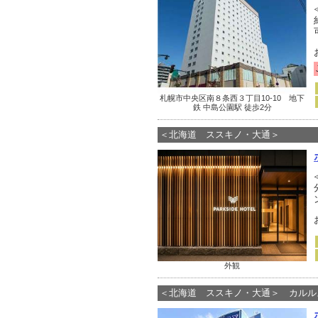
札幌市中央区南８条西３丁目10-10 地下
鉄 中島公園駅 徒歩2分
＜北海道 ススキノ・大通＞
外観
＜北海道 ススキノ・大通＞ カルル