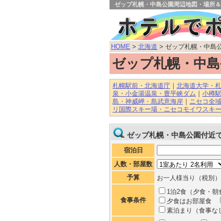
ゼップ札幌・中島公園周辺地図・場所＆
HOME
>
北海道
> ゼップ札幌・中島
ゼップ札幌・中島
札幌駅前・北海道庁
｜
北海道大学・
泉・小金湯温泉・豊平峡ダム
｜
小樽
島・神威岬・島武意海岸
｜
ニセコ全
リ国際スキー場・ニセコモイワスキ
ゼップ札幌・中島公園付近
宿泊日
人数・部屋数
予算
お一人様当り（税別）
1泊2食（夕食・朝
食事条件
夕食はお部屋食
素泊まり（食事