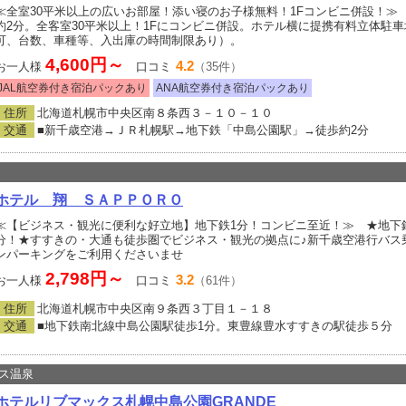
≪全室30平米以上の広いお部屋！添い寝のお子様無料！1Fコンビニ併設！≫
約2分。全客室30平米以上！1Fにコンビニ併設。ホテル横に提携有料立体駐車場
可、台数、車種等、入出庫の時間制限あり）。
4,600円～
4.2
お一人様
口コミ
（35件）
JAL航空券付き宿泊パックあり
ANA航空券付き宿泊パックあり
住所
北海道札幌市中央区南８条西３－１０－１０
交通
■新千歳空港→ＪＲ札幌駅→地下鉄「中島公園駅」→徒歩約2分
ホテル 翔 ＳＡＰＰＯＲＯ
≪【ビジネス・観光に便利な好立地】地下鉄1分！コンビニ至近！≫ ★地下
分！★すすきの・大通も徒歩圏でビジネス・観光の拠点に♪新千歳空港行バス
ンパーキングをご利用くださいませ
2,798円～
3.2
お一人様
口コミ
（61件）
住所
北海道札幌市中央区南９条西３丁目１－１８
交通
■地下鉄南北線中島公園駅徒歩1分。東豊線豊水すすきの駅徒歩５分
ス温泉
ホテルリブマックス札幌中島公園GRANDE