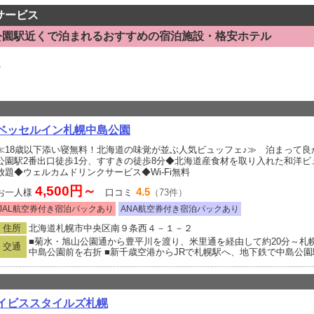
bサービス
公園駅近くで泊まれるおすすめの宿泊施設・格安ホテル
）
ベッセルイン札幌中島公園
≪18歳以下添い寝無料！北海道の味覚が並ぶ人気ビュッフェ♪≫ 泊まって良か
公園駅2番出口徒歩1分、すすきの徒歩8分◆北海道産食材を取り入れた和洋
放題◆ウェルカムドリンクサービス◆Wi-Fi無料
4,500円～
4.5
お一人様
口コミ
（73件）
JAL航空券付き宿泊パックあり
ANA航空券付き宿泊パックあり
住所
北海道札幌市中央区南９条西４－１－２
■菊水・旭山公園通から豊平川を渡り、米里通を経由して約20分～札
交通
中島公園前を右折 ■新千歳空港からJRで札幌駅へ、地下鉄で中島公園
イビススタイルズ札幌