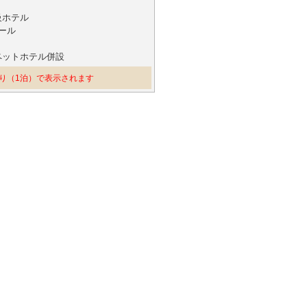
級ホテル
ール
ペットホテル併設
り（1泊）で表示されます