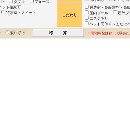
イン
ダブル
フォース
ネット接続可
厳選宿・高級旅館・高
室
特別室・スイート
屋内プール
屋外プ
こだわり
エステあり
ペット同伴ＯＫまたは
で
安い順で
※宿泊料金はお一人様あた