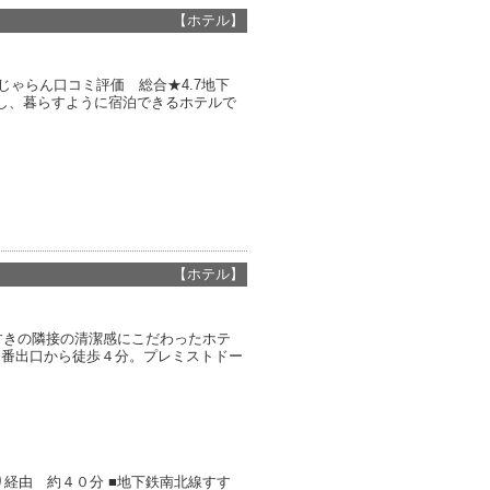
【ホテル】
じゃらん口コミ評価 総合★4.7地下
し、暮らすように宿泊できるホテルで
【ホテル】
すきの隣接の清潔感にこだわったホテ
１番出口から徒歩４分。プレミストドー
経由 約４０分 ■地下鉄南北線すす