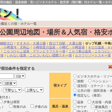
宿泊施設・温泉旅館・安いビジネスホテル・航空券（飛行機）付ホテル一覧＜ホテ
公園近くの宿・ホテル一覧
公園周辺地図・場所＆人気宿・格安
札幌駅北口
｜
すすきの・大通公園
｜
西11丁目駅・大通公園
｜
ゼップ札幌・中島
駅・小樽運河・天狗山
｜
小樽朝里川温泉・小樽IC・小樽築港
｜
キロロ温泉・キ
域
｜
ニセコひらふ温泉・グランヒラフスキー場
｜
ニセコ東山温泉・ニセコビレ
ー場
｜
いわない温泉・ニセコいわない国際スキー場
｜
ルスツリゾートスキー場
で宿泊条件を指定する
ビジネスホテル・リゾ
旅館
ペンション・
宿タイプ
貸別荘・コテージ・コ
：
～
公共の宿・国民宿舎・
指定なし（推奨）
食付き）
夕食は個室
温泉
大浴場・内
風呂・温泉
なし）
朝食のみ
夕食のみ
サウナ
家族風呂・
掛け流し
にごり湯