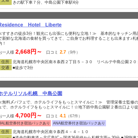
きの駅下車７分、中島公園下車駅4分
Residence Hotel Liberte
≪すすきの徒歩3分！観光にも出張にも便利な立地！≫ 基本的なキッチン用
で新鮮な北海道の食材を買ってきて、ご自身でお料理することも出来ます♪札
内！
2,668円～
2.7
お一人様
口コミ
（9件）
住所
北海道札幌市中央区南８条西２丁目５－３０ リベルテ中島公園２０
交通
■徒歩で3分
ホテルリソル札幌 中島公園
≪無料〆パフェで、ホテルライフをもっとスマイルに！≫ 管理栄養士監修
ェで、ホテルライフをもっとスマイルに！☆地下鉄中島公園駅２番出口より徒歩
4,700円～
4.1
お一人様
口コミ
（67件）
JAL航空券付き宿泊パックあり
ANA航空券付き宿泊パックあり
住所
北海道札幌市中央区南９条西４－４－１０
■道央自動車道～北広島IC～国道36号線から札幌方面へ30分 ■JR