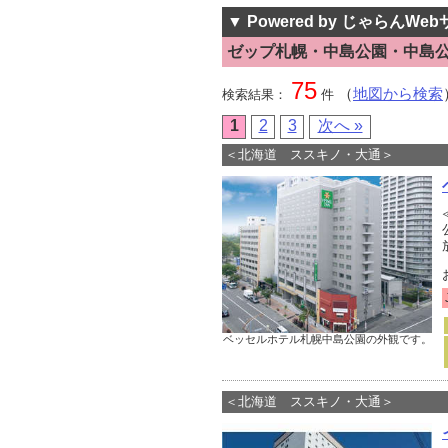
▼ Powered by じゃらんWe
ゼップ札幌・中島公園・中島
75
（
地図から検索
検索結果：
件
1
2
3
次へ »
＜北海道 ススキノ・大通＞
ベッセルホテル札幌中島公園の外観です。
＜北海道 ススキノ・大通＞