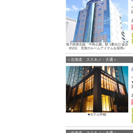
地下鉄南北線「中島公園」駅 1番出口 徒歩
約2分 充実のルームアイテムを採用♪
＜北海道 ススキノ・大通＞
■ホテル外観
＜北海道 ススキノ・大通＞