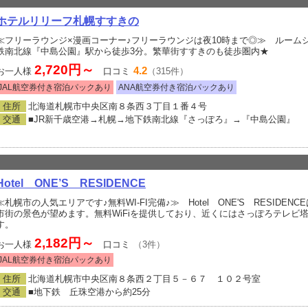
ホテルリリーフ札幌すすきの
≪フリーラウンジ×漫画コーナー♪フリーラウンジは夜10時まで◎≫ ルームシ
鉄南北線『中島公園』駅から徒歩3分。繁華街すすきのも徒歩圏内★
2,720円～
4.2
お一人様
口コミ
（315件）
JAL航空券付き宿泊パックあり
ANA航空券付き宿泊パックあり
住所
北海道札幌市中央区南８条西３丁目１番４号
交通
■JR新千歳空港→札幌→地下鉄南北線『さっぽろ』→『中島公園』
Hotel ONE’S RESIDENCE
≪札幌市の人気エリアです♪無料WI-FI完備♪≫ Hotel ONE'S RESID
市街の景色が望めます。無料WiFiを提供しており、近くにはさっぽろテレビ
す。
2,182円～
お一人様
口コミ
（3件）
JAL航空券付き宿泊パックあり
住所
北海道札幌市中央区南８条西２丁目５－６７ １０２号室
交通
■地下鉄 丘珠空港から約25分