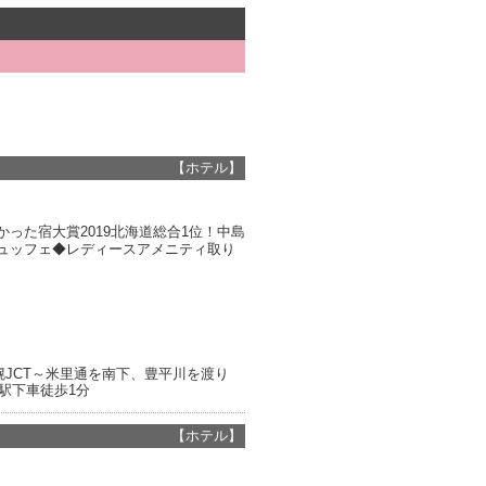
【ホテル】
った宿大賞2019北海道総合1位！中島
ビュッフェ◆レディースアメニティ取り
幌JCT～米里通を南下、豊平川を渡り
駅下車徒歩1分
【ホテル】