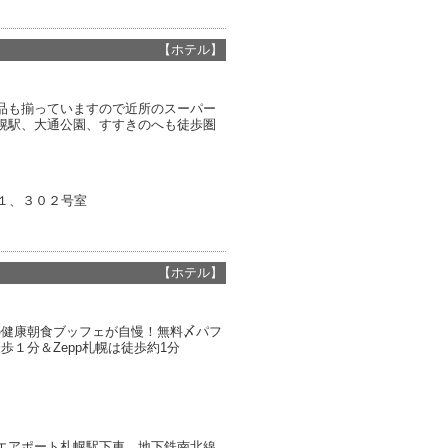
【ホテル】
品も揃っていますので近所のスーパー
幌駅、大通公園、すすきのへも徒歩圏
１、３０２号室
【ホテル】
の健康朝食ブッフェが自慢！無料〆パフ
１分＆Zepp札幌は徒歩約1分
快速エアポート札幌駅下車 地下鉄南北線