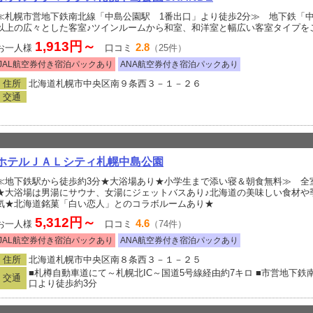
≪札幌市営地下鉄南北線「中島公園駅 1番出口」より徒歩2分≫ 地下鉄「中
以上の広々とした客室♪ツインルームから和室、和洋室と幅広い客室タイプを
1,913円～
2.8
お一人様
口コミ
（25件）
JAL航空券付き宿泊パックあり
ANA航空券付き宿泊パックあり
住所
北海道札幌市中央区南９条西３－１－２６
交通
ホテルＪＡＬシティ札幌中島公園
≪地下鉄駅から徒歩約3分★大浴場あり★小学生まで添い寝＆朝食無料≫ 全
★大浴場は男湯にサウナ、女湯にジェットバスあり♪北海道の美味しい食材や
気★北海道銘菓「白い恋人」とのコラボルームあり★
5,312円～
4.6
お一人様
口コミ
（74件）
JAL航空券付き宿泊パックあり
ANA航空券付き宿泊パックあり
住所
北海道札幌市中央区南８条西３－１－２５
■札樽自動車道にて～札幌北IC～国道5号線経由約7キロ ■市営地下鉄
交通
口より徒歩約3分