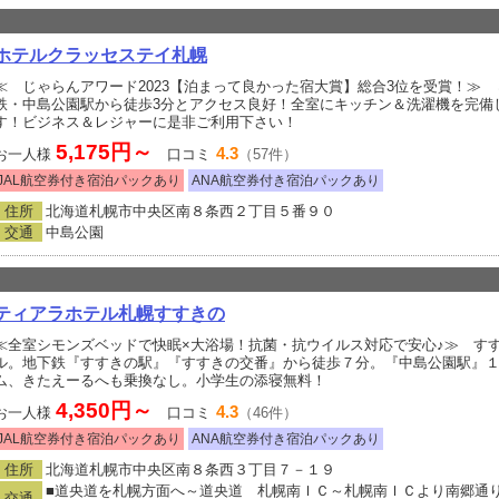
ホテルクラッセステイ札幌
≪ じゃらんアワード2023【泊まって良かった宿大賞】総合3位を受賞！≫ 
鉄・中島公園駅から徒歩3分とアクセス良好！全室にキッチン＆洗濯機を完備
す！ビジネス＆レジャーに是非ご利用下さい！
5,175円～
4.3
お一人様
口コミ
（57件）
JAL航空券付き宿泊パックあり
ANA航空券付き宿泊パックあり
住所
北海道札幌市中央区南８条西２丁目５番９０
交通
中島公園
ティアラホテル札幌すすきの
≪全室シモンズベッドで快眠×大浴場！抗菌・抗ウイルス対応で安心♪≫ す
ル。地下鉄『すすきの駅』『すすきの交番』から徒歩７分。『中島公園駅』
ム、きたえーるへも乗換なし。小学生の添寝無料！
4,350円～
4.3
お一人様
口コミ
（46件）
JAL航空券付き宿泊パックあり
ANA航空券付き宿泊パックあり
住所
北海道札幌市中央区南８条西３丁目７－１９
■道央道を札幌方面へ～道央道 札幌南ＩＣ～札幌南ＩＣより南郷通り
交通