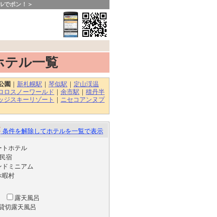
ルでポン！＞
ホテル一覧
公園
｜
新札幌駅
｜
琴似駅
｜
定山渓温
ロロスノーワールド
｜
余市駅
｜
積丹半
ッジスキーリゾート
｜
ニセコアンヌプ
条件を解除してホテルを一覧で表示
ートホテル
民宿
ンドミニアム
休暇村
湯
露天風呂
貸切露天風呂