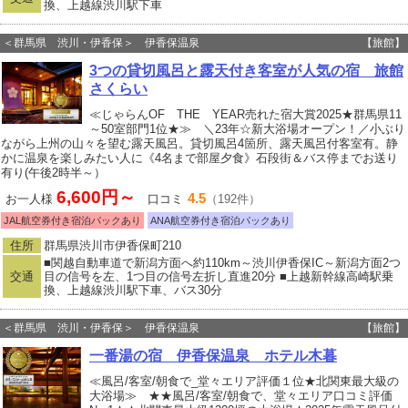
換、上越線渋川駅下車
＜群馬県 渋川・伊香保＞ 伊香保温泉
【旅館】
3つの貸切風呂と露天付き客室が人気の宿 旅館
さくらい
≪じゃらんOF THE YEAR売れた宿大賞2025★群馬県11
～50室部門1位★≫ ＼23年☆新大浴場オープン！／小ぶり
ながら上州の山々を望む露天風呂。貸切風呂4箇所、露天風呂付客室有。静
かに温泉を楽しみたい人に《4名まで部屋夕食》石段街＆バス停までお送り
有り(午後2時半～）
6,600円～
4.5
お一人様
口コミ
（192件）
JAL航空券付き宿泊パックあり
ANA航空券付き宿泊パックあり
住所
群馬県渋川市伊香保町210
■関越自動車道で新潟方面へ約110km～渋川伊香保IC～新潟方面2つ
交通
目の信号を左、1つ目の信号左折し直進20分 ■上越新幹線高崎駅乗
換、上越線渋川駅下車、バス30分
＜群馬県 渋川・伊香保＞ 伊香保温泉
【旅館】
一番湯の宿 伊香保温泉 ホテル木暮
≪風呂/客室/朝食で_堂々エリア評価１位★北関東最大級の
大浴場≫ ★★風呂/客室/朝食で、堂々エリア口コミ評価