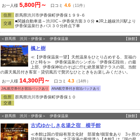
5,800円～
4.6
お一人様
口コミ
（11件）
住所
群馬県渋川市伊香保町伊香保１９９‐６
■関越自動車道～渋川IC～伊香保方面３０分 ■JR上越線渋川駅より
交通
伊香保温泉行きバス３０分終点下車
＜群馬県 渋川・伊香保＞ 伊香保温泉
【旅館】
楓と樹
≪【伊香保温泉一望】天然温泉をひとり占めする、至福の
ひと時を≫ 伊香保温泉のシンボル「伊香保石段街」の最
上部、伊香保神社のそばに佇む絶景展望テラスの宿。当館
の露天風呂付き客室・貸切風呂で贅沢なひとときをお楽しみください。
14,300円～
4.3
お一人様
口コミ
（14件）
JAL航空券付き宿泊パックあり
ANA航空券付き宿泊パックあり
住所
群馬県渋川市伊香保町伊香保１０
交通
＜群馬県 渋川・伊香保＞ 伊香保温泉
【旅館】
古式ゆかしき名湯之宿 横手館
≪本館は国の登録有形文化財 部屋食/個室食あり 3ヶ所の
貸切風呂無料≫ 大正浪漫の風情漂う【本館】は『国の登