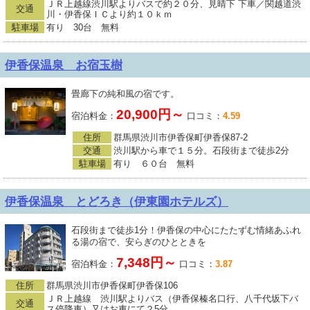
ＪＲ上越線渋川駅よりバスで約２０分、見晴下 下車／関越道渋
交通
川・伊香保ＩＣより約１０ｋｍ
駐車場
有り 30台 無料
伊香保温泉 お宿玉樹
畳廊下の純和風の宿です。
20,900円～
宿泊料金：
口コミ：
4.59
住所
群馬県渋川市伊香保町伊香保87-2
交通
渋川駅から車で１５分。石段街まで徒歩2分
駐車場
有り ６０台 無料
伊香保温泉 とどろき（伊東園ホテルズ）
石段街まで徒歩1分！伊香保の中心にたたずむ情緒あふれ
る湯の宿で、安らぎのひとときを
7,348円～
宿泊料金：
口コミ：
3.87
住所
群馬県渋川市伊香保町伊香保106
ＪＲ上越線 渋川駅よりバス（伊香保榛名口行、八千代坂下バ
交通
ス停降車）又はお車にて２5分