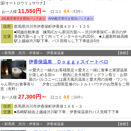
湯/オートロウリュサウナ】
11,550円～
4.4
お一人様
口コミ
（43件）
JAL航空券付き宿泊パックあり
ANA航空券付き宿泊パックあり
住所
群馬県渋川市伊香保町伊香保４０３－１２５
■関越自動車道 練馬ICから新潟方面へ～渋川伊香保IC～表示の伊
交通
香保方面へまっすぐ向ってインターから約20分。 ■上越新幹線高崎
駅上越線渋川駅下車。バス見晴らし下下車徒歩5分
＜群馬県 渋川・伊香保＞ 伊香保温泉
【旅館】
伊香保温泉 Ｄｏｇｇｙスイートペロ
≪愛犬と一緒のお客様限定☆愛犬と一緒に食事と展望温泉
が楽しめる宿≫ ・館内に全天候型ドッグラン有り・お部
屋のバルコニーには露天風呂温泉と愛犬用の浴槽・ワンち
ゃん用のお食事有り 夕食には獣医監修のレトルトパウチのお惣菜をご用
意（有料）
27,300円～
4.6
お一人様
口コミ
（16件）
住所
群馬県渋川市伊香保町伊香保１６６－３
交通
■高崎駅経由上越線渋川駅下車、伊香保温泉行バス見晴下下車
＜群馬県 渋川・伊香保＞ 伊香保温泉
【旅館】