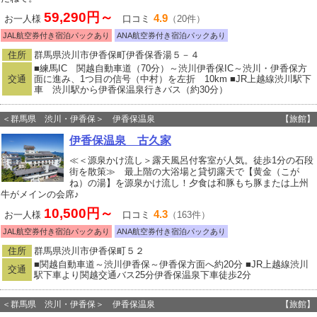
59,290円～
4.9
お一人様
口コミ
（20件）
JAL航空券付き宿泊パックあり
ANA航空券付き宿泊パックあり
住所
群馬県渋川市伊香保町伊香保香湯５－４
■練馬IC 関越自動車道（70分）～渋川伊香保IC～渋川・伊香保方
交通
面に進み、1つ目の信号（中村）を左折 10km ■JR上越線渋川駅下
車 渋川駅から伊香保温泉行きバス（約30分）
＜群馬県 渋川・伊香保＞ 伊香保温泉
【旅館】
伊香保温泉 古久家
≪＜源泉かけ流し＞露天風呂付客室が人気。徒歩1分の石段
街を散策≫ 最上階の大浴場と貸切露天で【黄金（こが
ね）の湯】を源泉かけ流し！夕食は和豚もち豚または上州
牛がメインの会席♪
10,500円～
4.3
お一人様
口コミ
（163件）
JAL航空券付き宿泊パックあり
ANA航空券付き宿泊パックあり
住所
群馬県渋川市伊香保町５２
■関越自動車道～渋川伊香保～伊香保方面へ約20分 ■JR上越線渋川
交通
駅下車より関越交通バス25分伊香保温泉下車徒歩2分
＜群馬県 渋川・伊香保＞ 伊香保温泉
【旅館】