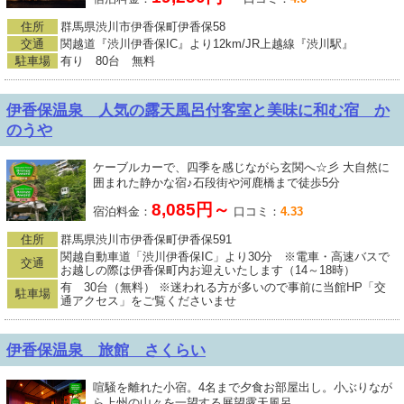
住所
群馬県渋川市伊香保町伊香保58
交通
関越道『渋川伊香保IC』より12km/JR上越線『渋川駅』
駐車場
有り 80台 無料
伊香保温泉 人気の露天風呂付客室と美味に和む宿 か
のうや
ケーブルカーで、四季を感じながら玄関へ☆彡 大自然に
囲まれた静かな宿♪石段街や河鹿橋まで徒歩5分
8,085円～
宿泊料金：
口コミ：
4.33
住所
群馬県渋川市伊香保町伊香保591
関越自動車道「渋川伊香保IC」より30分 ※電車・高速バスで
交通
お越しの際は伊香保町内お迎えいたします（14～18時）
有 30台（無料） ※迷われる方が多いので事前に当館HP「交
駐車場
通アクセス」をご覧くださいませ
伊香保温泉 旅館 さくらい
喧騒を離れた小宿。4名まで夕食お部屋出し。小ぶりなが
ら上州の山々を一望する展望露天風呂