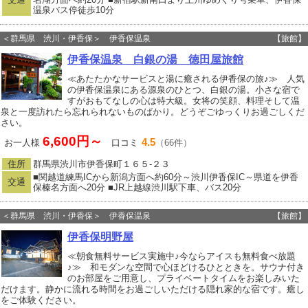
温泉バス停徒歩10分
＜群馬県 渋川・伊香保＞ 伊香保温泉
【旅館】
伊香保温泉 白銀の湯 徳田屋旅館
≪あたたかなサービスと湯に癒される伊香保の旅♪≫ 人気
の伊香保温泉にある源泉のひとつ、白銀の湯。小さな宿で
すがおもてなしの心は特大級。女将の笑顔、料理そして温
泉と一度訪れたら忘れられないものばかり。どうぞごゆっくりお過ごしくだ
さい。
6,600円～
4.5
お一人様
口コミ
（66件）
住所
群馬県渋川市伊香保町１６５‐２３
■関越道練馬ICから新潟方面へ約60分～渋川伊香保IC～県道を伊香
交通
保榛名方面へ20分 ■JR上越線渋川駅下車、バス20分
＜群馬県 渋川・伊香保＞ 伊香保温泉
【旅館】
伊香保明野屋
≪朝食無料サービス実施中♪今ならアイスも無料食べ放題
♪≫ 和モダンな空間で心ほどけるひとときを。サウナ付き
のお部屋をご用意し、プライベートタイムをお楽しみいた
だけます。静かに流れる時間をお過ごしいただける隠れ家的な宿です。癒し
をご体験ください。