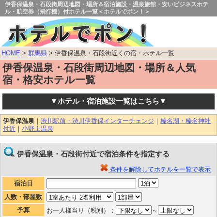
伊香保温泉・石段街周辺地図・場所＆宿泊施設・温泉旅館・安いビジネスホテ
ル・航空券（飛行機）付ホテル一覧＜ホテルでポン！＞
HOME
>
群馬県
> 伊香保温泉・石段街近くの宿・ホテル一覧
伊香保温泉・石段街周辺地図・場所＆人気
宿・格安ホテル一覧
▼ホテル・宿泊施設一覧はこちら▼
伊香保温泉
｜
渋川駅前・渋川伊香保インターチェンジ
｜
榛名湖・榛名神社
付近
｜
小野上温泉
伊香保温泉・石段街付近で宿泊条件を指定する
条件を解除してホテルを一覧で表示
宿泊日
人数・部屋数
予算
お一人様当り（税別）：
～