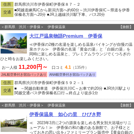
住所
群馬県渋川市伊香保町伊香保８７－２
■関越道練馬ICから新潟方面へ約60分～渋川伊香保IC～県道を伊香
交通
保榛名方面へ20分 ■JR上越線渋川駅下車、バス20分
＜群馬県 渋川・伊香保＞ 伊香保温泉
【旅館】
大江戸温泉物語Premium 伊香保
≪伊香保の2種の名湯を楽しめる温泉バイキングが自慢の温
泉ホテル≫ 伊香保の名湯「黄金の湯」と「白銀の湯」を
同時に楽しめる温泉と、プレミアムラウンジでくつろぎの
ひと時をお楽しみください。
11,200円～
4.1
お一人様
口コミ
（135件）
JAL航空券付き宿泊パックあり
ANA航空券付き宿泊パックあり
住所
群馬県渋川市伊香保町伊香保５９２－１
■ ～関越自動車道 伊香保渋川IC～お車で約20分 ■JR渋川駅より
交通
関越交通バス伊香保榛名口行→終点より徒歩1分
＜群馬県 渋川・伊香保＞ 伊香保温泉
【旅館】
伊香保温泉 如心の里 ひびき野
≪ 2023年3月に2つの源泉を楽しめる男女別大浴場がリニ
ューアル！≫ 伊香保の和の趣のある旅館で、お子様とと
っておきの思い出を♪ファミリープラン販売中【黄金白銀の