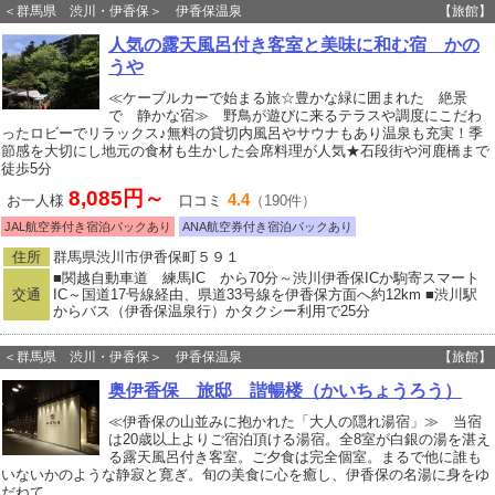
＜群馬県 渋川・伊香保＞ 伊香保温泉
【旅館】
人気の露天風呂付き客室と美味に和む宿 かの
うや
≪ケーブルカーで始まる旅☆豊かな緑に囲まれた 絶景
で 静かな宿≫ 野鳥が遊びに来るテラスや調度にこだわ
ったロビーでリラックス♪無料の貸切内風呂やサウナもあり温泉も充実！季
節感を大切にし地元の食材も生かした会席料理が人気★石段街や河鹿橋まで
徒歩5分
8,085円～
4.4
お一人様
口コミ
（190件）
JAL航空券付き宿泊パックあり
ANA航空券付き宿泊パックあり
住所
群馬県渋川市伊香保町５９１
■関越自動車道 練馬IC から70分～渋川伊香保ICか駒寄スマート
交通
IC～国道17号線経由、県道33号線を伊香保方面へ約12km ■渋川駅
からバス（伊香保温泉行）かタクシー利用で25分
＜群馬県 渋川・伊香保＞ 伊香保温泉
【旅館】
奥伊香保 旅邸 諧暢楼（かいちょうろう）
≪伊香保の山並みに抱かれた「大人の隠れ湯宿」≫ 当宿
は20歳以上よりご宿泊頂ける湯宿。全8室が白銀の湯を湛え
る露天風呂付き客室。ご夕食は完全個室。まるで他に誰も
いないかのような静寂と寛ぎ。旬の美食に心を癒し、伊香保の名湯に身をゆ
だねて。