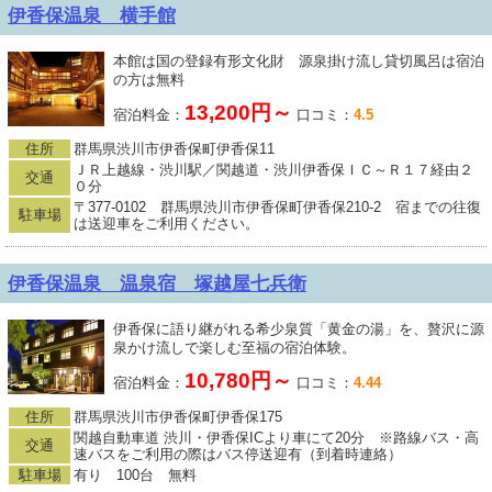
伊香保温泉 横手館
本館は国の登録有形文化財 源泉掛け流し貸切風呂は宿泊
の方は無料
13,200円～
宿泊料金：
口コミ：
4.5
住所
群馬県渋川市伊香保町伊香保11
ＪＲ上越線・渋川駅／関越道・渋川伊香保ＩＣ～Ｒ１７経由２
交通
０分
〒377-0102 群馬県渋川市伊香保町伊香保210-2 宿までの往復
駐車場
は送迎車をご利用ください。
伊香保温泉 温泉宿 塚越屋七兵衛
伊香保に語り継がれる希少泉質「黄金の湯」を、贅沢に源
泉かけ流しで楽しむ至福の宿泊体験。
10,780円～
宿泊料金：
口コミ：
4.44
住所
群馬県渋川市伊香保町伊香保175
関越自動車道 渋川・伊香保ICより車にて20分 ※路線バス・高
交通
速バスをご利用の際はバス停送迎有（到着時連絡）
駐車場
有り 100台 無料