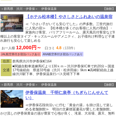
＜群馬県 渋川・伊香保＞ 伊香保温泉
【旅館】
【ホテル松本楼】やさしさとふれあいの温泉宿
≪『小さい子がいても安心でした』の声多数。三世代旅行
に人気の宿≫ 【松本楼が多くのお客様に人気の理由】・
家族向け客室、バリアフリールーム、露天風呂付客室など8
種以上の客室タイプ・キッズルームやアメニティ、お子様向け料理など子連
れ旅行も安心して楽しめる
12,000円～
4.8
お一人様
口コミ
（133件）
JAL航空券付き宿泊パックあり
ANA航空券付き宿泊パックあり
住所
群馬県渋川市伊香保町164
■関越自動車道練馬ICより130ｋｍ～渋川伊香保IC車で約20分～国道
交通
17号線経由 県道33号線（渋川・松井田線）9km ■高崎駅経由上越
線渋川駅下車、伊香保温泉行バス見晴下下車
＜群馬県 渋川・伊香保＞ 伊香保温泉
【旅館】
伊香保温泉 千明仁泉亭（ちぎらじんせんて
い）
≪伊香保石段街沿いに佇む「黄金の湯」を掛け流しで楽し
める老舗旅館≫ 明治の文豪徳冨蘆花が愛した老舗旅館。
かけ流しの伊香保黄金の湯が豊富で心地が良く、滝湯、大浴場、露天、無料