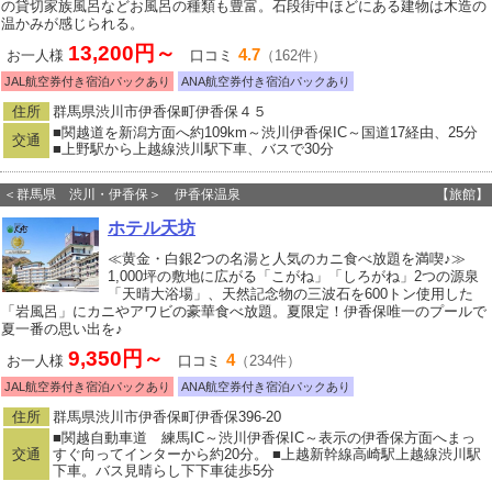
の貸切家族風呂などお風呂の種類も豊富。石段街中ほどにある建物は木造の
温かみが感じられる。
13,200円～
4.7
お一人様
口コミ
（162件）
JAL航空券付き宿泊パックあり
ANA航空券付き宿泊パックあり
住所
群馬県渋川市伊香保町伊香保４５
■関越道を新潟方面へ約109km～渋川伊香保IC～国道17経由、25分
交通
■上野駅から上越線渋川駅下車、バスで30分
＜群馬県 渋川・伊香保＞ 伊香保温泉
【旅館】
ホテル天坊
≪黄金・白銀2つの名湯と人気のカニ食べ放題を満喫♪≫
1,000坪の敷地に広がる「こがね」「しろがね」2つの源泉
「天晴大浴場」、天然記念物の三波石を600トン使用した
「岩風呂」にカニやアワビの豪華食べ放題。夏限定！伊香保唯一のプールで
夏一番の思い出を♪
9,350円～
4
お一人様
口コミ
（234件）
JAL航空券付き宿泊パックあり
ANA航空券付き宿泊パックあり
住所
群馬県渋川市伊香保町伊香保396-20
■関越自動車道 練馬IC～渋川伊香保IC～表示の伊香保方面へまっ
交通
すぐ向ってインターから約20分。 ■上越新幹線高崎駅上越線渋川駅
下車。バス見晴らし下下車徒歩5分