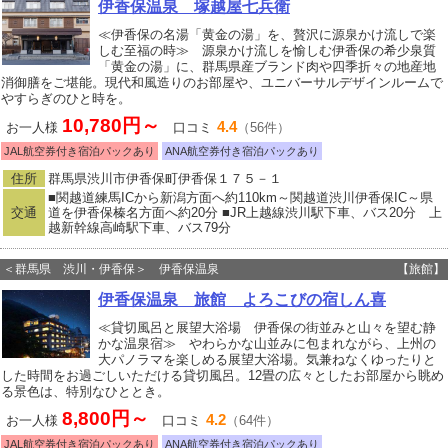
伊香保温泉 塚越屋七兵衛
≪伊香保の名湯「黄金の湯」を、贅沢に源泉かけ流しで楽
しむ至福の時≫ 源泉かけ流しを愉しむ伊香保の希少泉質
「黄金の湯」に、群馬県産ブランド肉や四季折々の地産地
消御膳をご堪能。現代和風造りのお部屋や、ユニバーサルデザインルームで
やすらぎのひと時を。
10,780円～
4.4
お一人様
口コミ
（56件）
JAL航空券付き宿泊パックあり
ANA航空券付き宿泊パックあり
住所
群馬県渋川市伊香保町伊香保１７５－１
■関越道練馬ICから新潟方面へ約110km～関越道渋川伊香保IC～県
交通
道を伊香保榛名方面へ約20分 ■JR上越線渋川駅下車、バス20分 上
越新幹線高崎駅下車、バス79分
＜群馬県 渋川・伊香保＞ 伊香保温泉
【旅館】
伊香保温泉 旅館 よろこびの宿しん喜
≪貸切風呂と展望大浴場 伊香保の街並みと山々を望む静
かな温泉宿≫ やわらかな山並みに包まれながら、上州の
大パノラマを楽しめる展望大浴場。気兼ねなくゆったりと
した時間をお過ごしいただける貸切風呂。12畳の広々としたお部屋から眺め
る景色は、特別なひととき。
8,800円～
4.2
お一人様
口コミ
（64件）
JAL航空券付き宿泊パックあり
ANA航空券付き宿泊パックあり