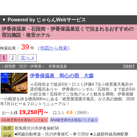
▼ Powered by じゃらんWebサービス
伊香保温泉・石段街・伊香保温泉近くで泊まれるおすすめの
宿泊施設・格安ホテル
39
（
地図から検索
）
検索結果：
件
1
2
次へ »
＜群馬県 渋川・伊香保＞ 伊香保温泉
【旅館】
伊香保温泉 和心の宿 大森
≪石段街まで徒歩5分！口コミ評価4.7点☆絶景露天風呂や
貸切風呂あり≫ 伊香保のシンボル「石段街」まで徒歩5分
の好立地！石段街でご当地グルメと観光を満喫。伊香保随
一の眺望を誇る標高800ｍにある「絶景展望露天風呂」が人気の旅館。2026
年7月ロビー＆フロントリニューアル！
19,250円～
4.6
お一人様
口コミ
（298件）
JAL航空券付き宿泊パックあり
ANA航空券付き宿泊パックあり
住所
群馬県渋川市伊香保町58
■関越自動車道～渋川伊香保IC～車で20分 ■上越新幹線高崎駅乗
交通