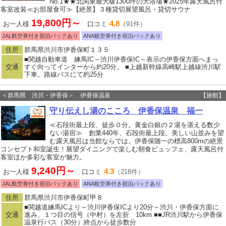
No.1★★北関東最大級1300坪の大浴場★2025年露天風呂付
客室改装≪お部屋食可≫【絶景】３種貸切展望風呂・貸切サウナ
19,800円～
4.8
お一人様
口コミ
（91件）
JAL航空券付き宿泊パックあり
ANA航空券付き宿泊パックあり
住所
群馬県渋川市伊香保町１３５
■関越自動車道 練馬IC～渋川伊香保IC～表示の伊香保方面へまっ
交通
すぐ向ってインターから約20分。 ■上越新幹線高崎駅上越線渋川駅
下車。路線バスにて約25分
＜群馬県 渋川・伊香保＞ 伊香保温泉
【旅館】
守り伝えし湯のこころ 伊香保温泉 福一
≪石段街最上段、徒歩０分。黄金白銀の２湯を湛える数少
ない湯宿≫ 創業440年、石段街最上段。美しい山並みを望
む露天風呂は当館ならでは。伊香保随一の標高800mの絶景
コンセプト和室誕生！展望ダイニングで楽しむ朝食ビュッフェ、露天風呂付
客室ほか多彩な客室が魅力。
9,240円～
4.3
お一人様
口コミ
（218件）
JAL航空券付き宿泊パックあり
ANA航空券付き宿泊パックあり
住所
群馬県渋川市伊香保町甲８
■関越道練馬ICより～渋川伊香保ICより20分～渋川・伊香保方面に
交通
進み、１つ目の信号（中村）を左折 10km ■■JR渋川駅から伊香保
温泉行バス（30分）終点から徒歩数分