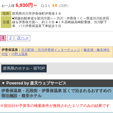
6,930円～
4.8
お一人様
口コミ
（21件）
住所
群馬県渋川市伊香保町伊香保４８
■関越自動車道を新潟方面へ～渋川・伊香保ＩＣ～県道渋川松井田
交通
線を伊香保方面へ、約２０分 ■ＪＲ高崎線高崎駅乗換、渋川駅下
車、バス伊香保温泉下車徒歩５分
1
2
次へ »
伊香保温泉
｜
渋川駅前・渋川伊香保インターチェンジ
｜
榛名湖・榛名神社
付近
｜
小野上温泉
群馬県のホテル・宿TOP
▼ Powered by 楽天ウェブサービス
伊香保温泉・石段街・伊香保温泉 近くで泊まれるおすすめの
宿泊施設・格安ホテル
※宿泊日や予算等の検索条件が無視されたエリアのみの結果です