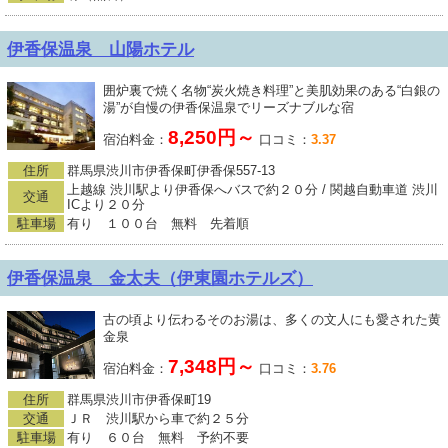
伊香保温泉 山陽ホテル
囲炉裏で焼く名物“炭火焼き料理”と美肌効果のある“白銀の
湯”が自慢の伊香保温泉でリーズナブルな宿
8,250円～
宿泊料金：
口コミ：
3.37
住所
群馬県渋川市伊香保町伊香保557-13
上越線 渋川駅より伊香保へバスで約２０分 / 関越自動車道 渋川
交通
ICより２０分
駐車場
有り １００台 無料 先着順
伊香保温泉 金太夫（伊東園ホテルズ）
古の頃より伝わるそのお湯は、多くの文人にも愛された黄
金泉
7,348円～
宿泊料金：
口コミ：
3.76
住所
群馬県渋川市伊香保町19
交通
ＪＲ 渋川駅から車で約２５分
駐車場
有り ６０台 無料 予約不要