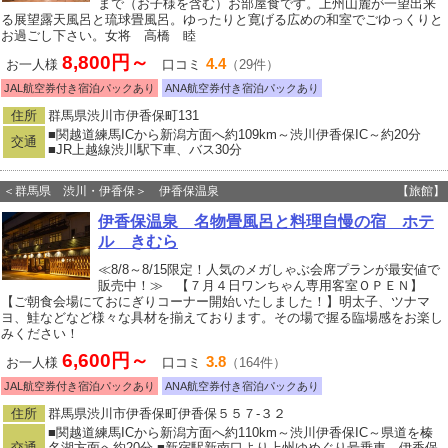
まで（お子様を含む）お部屋食です。上州山麓が一望出来
る展望露天風呂と琉球畳風呂。ゆったりと寛げる広めの和室でごゆっくりと
お過ごし下さい。女将 高橋 睦
8,800円～
4.4
お一人様
口コミ
（29件）
JAL航空券付き宿泊パックあり
ANA航空券付き宿泊パックあり
住所
群馬県渋川市伊香保町131
■関越道練馬ICから新潟方面へ約109km～渋川伊香保IC～約20分
交通
■JR上越線渋川駅下車、バス30分
＜群馬県 渋川・伊香保＞ 伊香保温泉
【旅館】
伊香保温泉 名物畳風呂と料理自慢の宿 ホテ
ル きむら
≪8/8～8/15限定！人気のメガしゃぶ会席プランが最安値で
販売中！≫ 【７月４日ワンちゃん専用客室ＯＰＥＮ】
【ご朝食会場にておにぎりコーナー開始いたしました！】明太子、ツナマ
ヨ、鮭などなど様々な具材を揃えております。その場で握る臨場感をお楽し
みください！
6,600円～
3.8
お一人様
口コミ
（164件）
JAL航空券付き宿泊パックあり
ANA航空券付き宿泊パックあり
住所
群馬県渋川市伊香保町伊香保５５７‐３２
■関越道練馬ICから新潟方面へ約110km～渋川伊香保IC～県道を榛
交通
名湖方面へ約20分 ■新宿駅新南口より上州ゆめぐり号乗車、伊香保