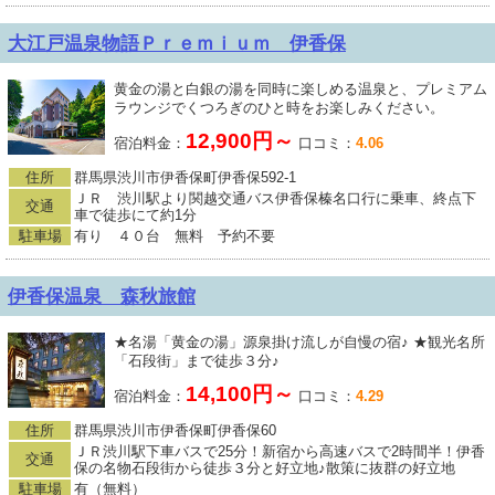
大江戸温泉物語Ｐｒｅｍｉｕｍ 伊香保
黄金の湯と白銀の湯を同時に楽しめる温泉と、プレミアム
ラウンジでくつろぎのひと時をお楽しみください。
12,900円～
宿泊料金：
口コミ：
4.06
住所
群馬県渋川市伊香保町伊香保592-1
ＪＲ 渋川駅より関越交通バス伊香保榛名口行に乗車、終点下
交通
車で徒歩にて約1分
駐車場
有り ４０台 無料 予約不要
伊香保温泉 森秋旅館
★名湯「黄金の湯」源泉掛け流しが自慢の宿♪ ★観光名所
「石段街」まで徒歩３分♪
14,100円～
宿泊料金：
口コミ：
4.29
住所
群馬県渋川市伊香保町伊香保60
ＪＲ渋川駅下車バスで25分！新宿から高速バスで2時間半！伊香
交通
保の名物石段街から徒歩３分と好立地♪散策に抜群の好立地
駐車場
有（無料）