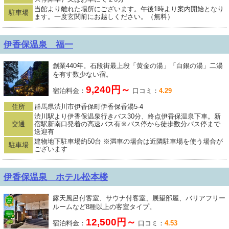
当館より離れた場所にございます。午後1時より案内開始となり
駐車場
ます。一度玄関前にお越しください。（無料）
伊香保温泉 福一
創業440年。石段街最上段「黄金の湯」「白銀の湯」二湯
を有す数少ない宿。
9,240円～
宿泊料金：
口コミ：
4.29
住所
群馬県渋川市伊香保町伊香保香湯5-4
渋川駅より伊香保温泉行きバス30分、終点伊香保温泉下車。新
交通
宿駅新南口発着の高速バス有※バス停から徒歩数分バス停まで
送迎有
建物地下駐車場約50台 ※満車の場合は近隣駐車場を使う場合が
駐車場
ございます
伊香保温泉 ホテル松本楼
露天風呂付客室、サウナ付客室、展望部屋、バリアフリー
ルームなど8種以上の客室タイプ。
12,500円～
宿泊料金：
口コミ：
4.53