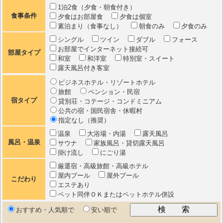
1泊2食（夕食・朝食付き）
食事条件
夕食はお部屋食
夕食は個室
素泊まり（食事なし）
朝食のみ
夕食のみ
シングル
ツイン
ダブル
フォース
お部屋でインターネット接続可
部屋タイプ
和室
和洋室
特別室・スイート
露天風呂付き客室
ビジネスホテル・リゾートホテル
旅館
ペンション・民宿
宿タイプ
貸別荘・コテージ・コンドミニアム
公共の宿・国民宿舎・休暇村
指定なし（推奨）
温泉
大浴場・内湯
露天風呂
風呂・温泉
サウナ
家族風呂・貸切露天風呂
掛け流し
にごり湯
厳選宿・高級旅館・高級ホテル
屋内プール
屋外プール
こだわり
エステあり
ペット同伴ＯＫまたはペットホテル併設
おすすめ・人気順で
安い順で