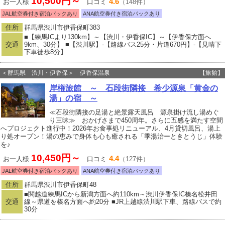
10,500円～
4.6
お一人様
口コミ
（148件）
JAL航空券付き宿泊パックあり
ANA航空券付き宿泊パックあり
住所
群馬県渋川市伊香保町383
■【練馬ICより130km】～【渋川・伊香保IC】～【伊香保方面へ
交通
9km、30分】 ■【渋川駅】-【路線バス25分・片道670円】-【見晴下
下車徒歩8分】
＜群馬県 渋川・伊香保＞ 伊香保温泉
【旅館】
岸権旅館 ～ 石段街隣接 希少源泉「黄金の
湯」の宿 ～
≪石段街隣接の足湯と絶景露天風呂 源泉掛け流し湯めぐ
り三昧≫ おかげさまで450周年。さらに五感を満たす空間
へプロジェクト進行中！2026年お食事処リニューアル、4月貸切風呂、湯上
り処オープン！湯の恵みで身体も心も癒される「季湯治ーときとうじ」体験
を♪
10,450円～
4.4
お一人様
口コミ
（127件）
JAL航空券付き宿泊パックあり
ANA航空券付き宿泊パックあり
住所
群馬県渋川市伊香保町48
■関越道練馬ICから新潟方面へ約110km～渋川伊香保IC榛名松井田
交通
線～県道を榛名方面へ約20分 ■JR上越線渋川駅下車、路線バスで約
30分