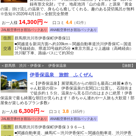
録有形文化財』です。地産池消「山の会席」と源泉「黄金
の湯」掛け流しの温泉で、身も心も癒してくれる。趣のある貸切風呂が無料
※告知※2020年4月1日～全館完全禁煙
14,300円～
4.4
お一人様
口コミ
（41件）
JAL航空券付き宿泊パックあり
ANA航空券付き宿泊パックあり
住所
群馬県渋川市伊香保町伊香保11
■関越道を新潟方面へ約109km～関越自動車道渋川伊香保IC～国道
交通
17号線経由、県道33号線約25分 ■東京方面より上越線（高崎経由）
渋川駅下車、路線バスにて約30分
＜群馬県 渋川・伊香保＞ 伊香保温泉
【旅館】
伊香保温泉 旅館 ふくぜん
≪【伊香保温泉】展望風呂からの朝日も最高に綺麗★赤ち
ゃん歓迎の宿≫ 伊香保温泉の玄関口に位置し、石段街ま
で徒歩約１５分。温泉から見る日の出はまさに絶景！伊香
保温泉で最も綺麗な朝日が見られます！赤ちゃん連れや一人旅も大歓迎！部
屋食が楽しめるプラン多数♪
6,300円～
3.8
お一人様
口コミ
（165件）
JAL航空券付き宿泊パックあり
ANA航空券付き宿泊パックあり
住所
群馬県渋川市伊香保町伊香保３９６―１
■関越自動車道、練馬IC～渋川伊香保IC～関越自動車道、渋川伊香