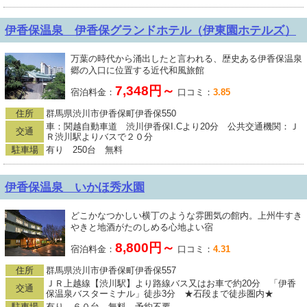
伊香保温泉 伊香保グランドホテル（伊東園ホテルズ）
万葉の時代から涌出したと言われる、歴史ある伊香保温泉
郷の入口に位置する近代和風旅館
7,348円～
宿泊料金：
口コミ：
3.85
住所
群馬県渋川市伊香保町伊香保550
車：関越自動車道 渋川伊香保I.Cより20分 公共交通機関：Ｊ
交通
Ｒ渋川駅よりバスで２０分
駐車場
有り 250台 無料
伊香保温泉 いかほ秀水園
どこかなつかしい横丁のような雰囲気の館内。上州牛すき
やきと地酒がたのしめる心地よい宿
8,800円～
宿泊料金：
口コミ：
4.31
住所
群馬県渋川市伊香保町伊香保557
ＪＲ上越線【渋川駅】より路線バス又はお車で約20分 「伊香
交通
保温泉バスターミナル」徒歩3分 ★石段まで徒歩圏内★
駐車場
有り ６０台 無料 予約不要