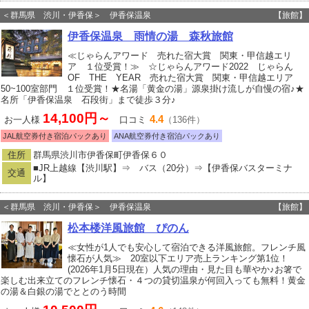
＜群馬県 渋川・伊香保＞ 伊香保温泉
【旅館】
伊香保温泉 雨情の湯 森秋旅館
≪じゃらんアワード 売れた宿大賞 関東・甲信越エリ
ア １位受賞！≫ ☆じゃらんアワード2022 じゃらん
OF THE YEAR 売れた宿大賞 関東・甲信越エリア
50~100室部門 １位受賞！★名湯「黄金の湯」源泉掛け流しが自慢の宿♪★
名所「伊香保温泉 石段街」まで徒歩３分♪
14,100円～
4.4
お一人様
口コミ
（136件）
JAL航空券付き宿泊パックあり
ANA航空券付き宿泊パックあり
住所
群馬県渋川市伊香保町伊香保６０
■JR上越線【渋川駅】⇒ バス（20分）⇒【伊香保バスターミナ
交通
ル】
＜群馬県 渋川・伊香保＞ 伊香保温泉
【旅館】
松本楼洋風旅館 ぴのん
≪女性が1人でも安心して宿泊できる洋風旅館。フレンチ風
懐石が人気≫ 20室以下エリア売上ランキング第1位！
(2026年1月5日現在）人気の理由・見た目も華やか♪お箸で
楽しむ出来立てのフレンチ懐石・４つの貸切温泉が何回入っても無料！黄金
の湯＆白銀の湯でととのう時間