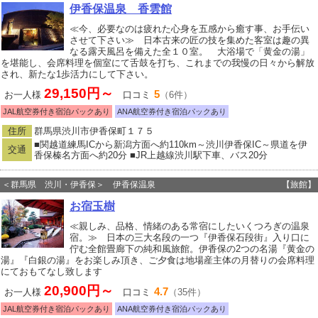
伊香保温泉 香雲館
≪今、必要なのは疲れた心身を五感から癒す事、お手伝い
させて下さい≫ 日本古来の匠の技を集めた客室は趣の異
なる露天風呂を備えた全１０室。 大浴場で「黄金の湯」
を堪能し、会席料理を個室にて舌鼓を打ち、これまでの我慢の日々から解放
され、新たな1歩活力にして下さい。
29,150円～
5
お一人様
口コミ
（6件）
JAL航空券付き宿泊パックあり
ANA航空券付き宿泊パックあり
住所
群馬県渋川市伊香保町１７５
■関越道練馬ICから新潟方面へ約110km～渋川伊香保IC～県道を伊
交通
香保榛名方面へ約20分 ■JR上越線渋川駅下車、バス20分
＜群馬県 渋川・伊香保＞ 伊香保温泉
【旅館】
お宿玉樹
≪親しみ、品格、情緒のある常宿にしたいくつろぎの温泉
宿。≫ 日本の三大名段の一つ『伊香保石段街』入り口に
佇む全館畳廊下の純和風旅館。伊香保の2つの名湯『黄金の
湯』『白銀の湯』をお楽しみ頂き、ご夕食は地場産主体の月替りの会席料理
にておもてなし致します
20,900円～
4.7
お一人様
口コミ
（35件）
JAL航空券付き宿泊パックあり
ANA航空券付き宿泊パックあり