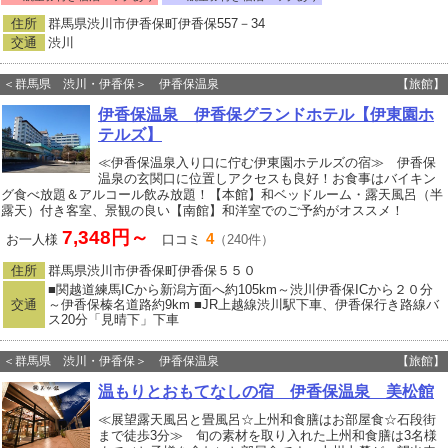
住所
群馬県渋川市伊香保町伊香保557－34
交通
渋川
＜群馬県 渋川・伊香保＞ 伊香保温泉
【旅館】
伊香保温泉 伊香保グランドホテル【伊東園ホ
テルズ】
≪伊香保温泉入り口に佇む伊東園ホテルズの宿≫ 伊香保
温泉の玄関口に位置しアクセスも良好！お食事はバイキン
グ食べ放題＆アルコール飲み放題！【本館】和ベッドルーム・露天風呂（半
露天）付き客室、景観の良い【南館】和洋室でのご予約がオススメ！
7,348円～
4
お一人様
口コミ
（240件）
住所
群馬県渋川市伊香保町伊香保５５０
■関越道練馬ICから新潟方面へ約105km～渋川伊香保ICから２０分
交通
～伊香保榛名道路約9km ■JR上越線渋川駅下車、伊香保行き路線バ
ス20分「見晴下」下車
＜群馬県 渋川・伊香保＞ 伊香保温泉
【旅館】
温もりとおもてなしの宿 伊香保温泉 美松館
≪展望露天風呂と畳風呂☆上州和食膳はお部屋食☆石段街
まで徒歩3分≫ 旬の素材を取り入れた上州和食膳は3名様