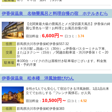
伊香保温泉 名物畳風呂と料理自慢の宿 ホテルきむら
【北関東最大級の畳風呂とメガ貸切露天風呂】伊香保の綺
麗な景色を一望！お料理とお風呂自慢の宿
6,600円～
宿泊料金：
口コミ：
3.74
住所
群馬県渋川市伊香保町伊香保557-32
ＪＲ渋川駅→路線バス（30分）→伊香保バスターミナル下車、
交通
またはタクシー（15分）／関越自動車道・渋川伊香保ＩＣ～20
分
車100台・バイクの方は屋根付き駐車場がございます。料金無
駐車場
料・予約不要
伊香保温泉 松本楼 洋風旅館ぴのん
女性が1人でも安心して宿泊できる洋風旅館。1品1品出来
立てでお出しする『フレンチ風懐石』が人気
10,500円～
宿泊料金：
口コミ：
4.52
住所
群馬県渋川市伊香保町伊香保383