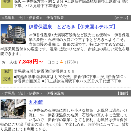
交通
保IC～伊香保方面へ約１８分 ■上越新幹線高崎駅乗換上越線渋川駅
下車、バス見晴下下車徒歩３分
＜群馬県 渋川・伊香保＞ 伊香保温泉
【ホテル】
伊香保温泉 とどろき【伊東園ホテルズ】
≪伊香保温泉♪大満喫石段街など観光にも便利≫ 伊香保温
泉の象徴・石段街の入口に位置するとどろきへようこそ。
当館自慢の温泉は、白銀の湯です。特におすすめなのは、
半露天風呂付きの客室です。温泉に浸かりながら、赤城山の美しい景色を堪
能できます。
7,348円～
4
お一人様
口コミ
（175件）
住所
群馬県渋川市伊香保町伊香保１０６
■関越自動車道練馬ICより70分渋川伊香保IC下車～渋川伊香保IC～
交通
伊香保方面20分 ■JR上越線渋川駅下車バス25分八千代坂下下車
＜群馬県 渋川・伊香保＞ 伊香保温泉
【旅館】
丸本館
≪伊香保の石段街に面した小さな旅館 お風呂は温泉かけ
流し！≫ 伊香保温泉の名所、石段街の真ん中に位置して
いるので、伊香保の散策にとても便利。お風呂は伊香保独
特のにごり湯「黄金の湯」をかけ流しで楽しめる。時間帯によっては、貸切
り風呂としても利用できる。