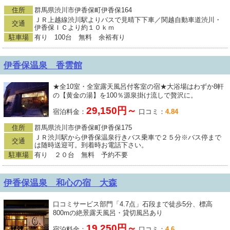
住所
群馬県渋川市伊香保町伊香保164
ＪＲ上越線渋川駅よりバスで見晴下下車／関越自動車道渋川・
交通
伊香保ＩＣより約１０ｋｍ
駐車場
有り 100台 無料 余裕有り
伊香保温泉 香雲館
★全10室・全室露天風呂付客室の宿★大浴場はわずか8軒
の【黄金の湯】を100％源泉掛け流しで贅沢に。
29,150円～
宿泊料金：
口コミ：
4.84
住所
群馬県渋川市伊香保町伊香保175
ＪＲ渋川駅から伊香保温泉行きバス乗車で２５分※バス停まで
交通
は随時送迎可。到着時お電話下さい。
駐車場
有り ２０台 無料 予約不要
伊香保温泉 和心の宿 大森
口コミサービス部門「4.7点」石段まで徒歩5分、標高
800mの絶景露天風呂・貸切風呂あり
19,250円～
宿泊料金：
口コミ：
4.6