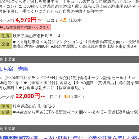
≪皆様に安らぎと癒しを提供する ナチュラル趣向な☆自家源泉ホテル≫ 高
内・コンビニは30秒☆天然温泉の大浴場と露天風呂は最上階☆駐車場90台分
材を使用し、手づくりにこだわった自慢の朝食も好評です
4,970円～
4.5
お一人様
口コミ
（185件）
JAL航空券付き宿泊パックあり
住所
岐阜県高山市名田町５－４１
■中央自動車道・岡谷ジャンクションより長野自動車道方面へ～長野自動
交通
由高山方面へ約90分 ■JR名古屋駅より高山線経由高山駅下車徒歩3分
高山温泉
まち宿 壱龍
≪【2024年11月グランドOPEN】今だけ特別価格オープン記念セール中！
A5厳選牛を！★【全室・風呂付】客室と【3つの無料・貸切風呂】湯の贅を満喫♪
物も無料！★お食事は朝夕共に【個室食事処】♪
22,000円～
4.8
お一人様
口コミ
（30件）
住所
岐阜県高山市花川町2‐3
交通
■中央道から岡谷JCTを長野道松本方面へ～松本IC～国道158号線で9
高山温泉
本陣平野屋花兆庵 ～古い町並に佇む、心酔の味覚を楽しむ宿