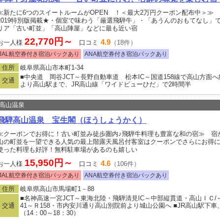
≪新たに6つのスイートルームがOPEN ！＜最大2万円クーポン配布中＞≫
2019特別版掲載★・個室で味わう「厳選飛騨牛」・「あうんのおもてなし」
リア「古い町並」「高山陣屋」などに最も近い宿
22,770円～
4.9
お一人様
口コミ
（18件）
JAL航空券付き宿泊パックあり
ANA航空券付き宿泊パックあり
住所
岐阜県高山市本町1-34
■中央道 岡谷JCT～長野自動車道 松本IC～国道158線で高山方面
交通
より高山駅まで、JR高山線「ワイドビューひだ」で2時間半
高山温泉
飛騨高山温泉 宝生閣（ほうしょうかく）
≪クーポンでお得に！古い町並み徒歩圏内♪飛騨牛料理も豊富な和の宿≫ 宿
山の町並を一望できる人気の最上階露天風呂付客室はクーポンでさらにお得に
使った料理も好評！無料駐車場があるのも嬉しい
15,950円～
4.6
お一人様
口コミ
（106件）
JAL航空券付き宿泊パックあり
ANA航空券付き宿泊パックあり
住所
岐阜県高山市馬場町1－88
■名神高速一宮JCT～東海北陸・飛騨清見IC～中部縦貫道・高山ＩＣ/
交通
41～Ｒ158・市内安川通り高山別院前より城山公園へ ■JR高山駅下
（14：00～18：30）