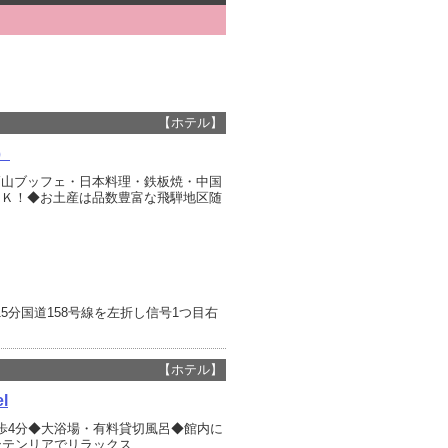
【ホテル】
）
高山ブッフェ・日本料理・鉄板焼・中国
ＯＫ！◆お土産は品数豊富な飛騨地区随
15分国道158号線を左折し信号1つ目右
【ホテル】
l
徒歩4分◆大浴場・有料貸切風呂◆館内に
ンテンリアでリラックス