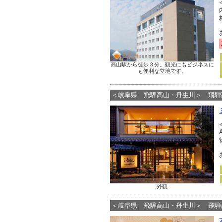
高山駅から徒歩３分。観光にもビジネスに
も便利な立地です。
＜岐阜県 飛騨高山・丹生川＞ 飛騨
外観
＜岐阜県 飛騨高山・丹生川＞ 飛騨