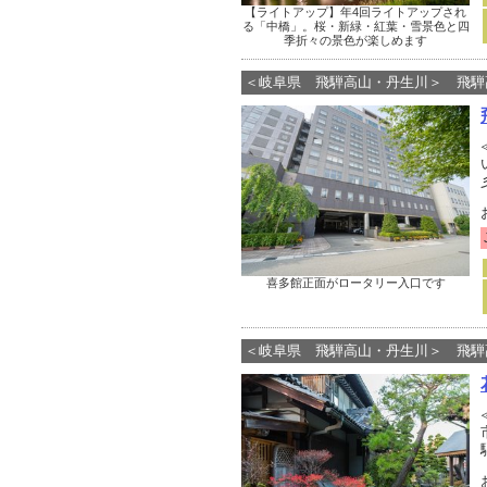
【ライトアップ】年4回ライトアップされ
る「中橋」。桜・新緑・紅葉・雪景色と四
季折々の景色が楽しめます
＜岐阜県 飛騨高山・丹生川＞ 飛騨
喜多館正面がロータリー入口です
＜岐阜県 飛騨高山・丹生川＞ 飛騨