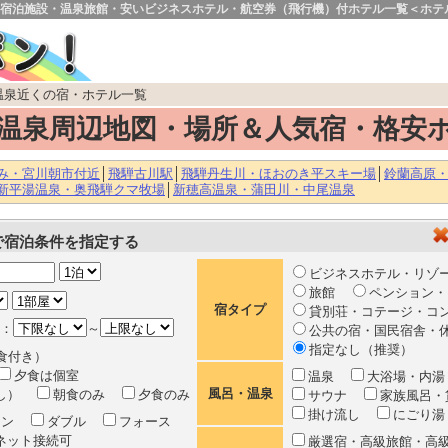
宿泊施設・温泉旅館・安いビジネスホテル・航空券（飛行機）付ホテル一覧＜ホテ
温泉近くの宿・ホテル一覧
温泉周辺地図・場所＆人気宿・格安
み・宮川朝市付近
│
飛騨古川駅
│
飛騨丹生川・ほおのき平スキー場
│
鈴蘭高原
新平湯温泉・奥飛騨クマ牧場
│
新穂高温泉・蒲田川・中尾温泉
で宿泊条件を指定する
ビジネスホテル・リゾ
旅館
ペンション・
宿タイプ
貸別荘・コテージ・コ
：
～
公共の宿・国民宿舎・
指定なし（推奨）
食付き）
夕食は個室
温泉
大浴場・内
風呂・温泉
なし）
朝食のみ
夕食のみ
サウナ
家族風呂・
掛け流し
にごり湯
イン
ダブル
フォース
ネット接続可
厳選宿・高級旅館・高