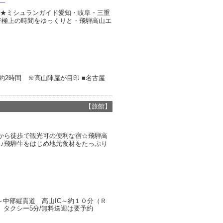
 ★ミシュランガイド愛知・岐阜・三重
で極上の時間をゆっくりと・飛騨高山エ
へ約2時間 ※高山陣屋が目印 ■名古屋
【旅館】
から徒歩で観光可の便利な宿☆飛騨高
♪飛騨牛をはじめ地元食材をたっぷり
～中部縦貫道 高山IC～約１０分（Ｒ
車、タクシー5分/無料送迎は要予約