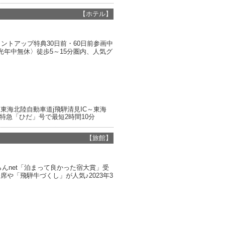
【ホテル】
ントアップ特典30日前・60日前参画中
年中無休〉徒歩5～15分圏内、人気グ
～東海北陸自動車道j飛騨清見IC～東海
線特急「ひだ」号で最短2時間10分
【旅館】
らんnet「泊まって良かった宿大賞」受
や「飛騨牛づくし」が人気♪2023年3