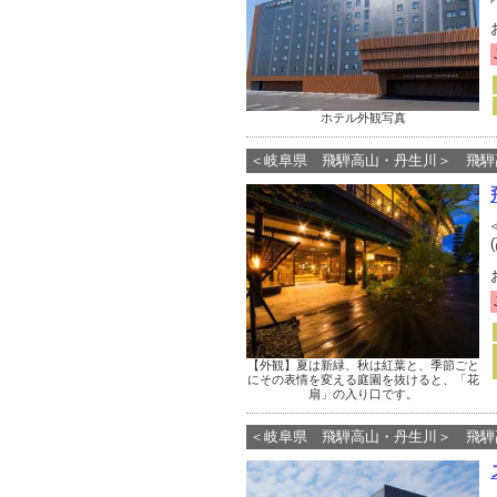
ホテル外観写真
＜岐阜県 飛騨高山・丹生川＞ 飛騨
【外観】夏は新緑、秋は紅葉と、季節ごと
にその表情を変える庭園を抜けると、「花
扇」の入り口です。
＜岐阜県 飛騨高山・丹生川＞ 飛騨