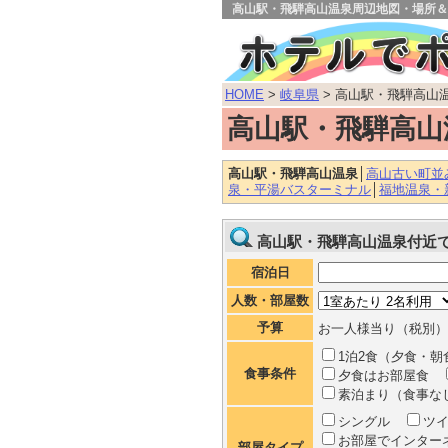
高山駅・飛騨高山温泉周辺地図・場所＆
HOME
>
岐阜県
> 高山駅・飛騨高山
高山駅・飛騨高山
高山駅・飛騨高山温泉
│
高山古い町並
泉・平湯バスターミナル
│
福地温泉・
高山駅・飛騨高山温泉付近
宿泊日
人数・部屋数
予算
お一人様当り（税別）
1泊2食（夕食・朝
食事条件
夕食はお部屋食
素泊まり（食事
シングル
ツ
お部屋でインター
部屋タイプ