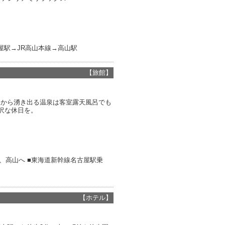
古屋駅→JR高山本線→高山駅
【旅館】
泉から湧き出る温泉は客室露天風呂でも
沢な休日を。
分、高山へ ■東海道新幹線名古屋駅乗
【ホテル】