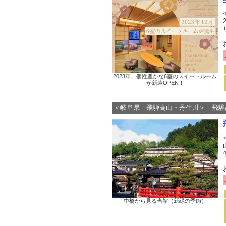
2023年、個性豊かな6室のスイートルーム
が新装OPEN！
＜岐阜県 飛騨高山・丹生川＞ 飛騨
中橋から見る当館（新緑の季節）