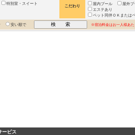
室
特別室・スイート
屋内プール
屋外プ
こだわり
エステあり
ペット同伴ＯＫまたは
で
安い順で
※宿泊料金はお一人様あた
bサービス