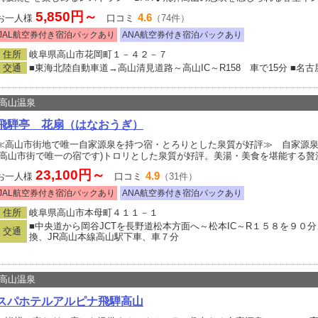
5,850円～
4.6
お一人様
口コミ
（74件）
JAL航空券付き宿泊パックあり
ANA航空券付き宿泊パックあり
住所
岐阜県高山市花岡町１－４２－７
交通
■東海北陸自動車道→高山清見道路～高山IC～R158 車で15分 ■名
高山温泉
飛騨亭 花扇（はなおうぎ）
≪高山市街地で唯一自家源泉を持つ宿・とろりとした泉質が好評≫ 自家源
(高山市街で唯一の宿です)トロリとした泉質が好評。美湯・美食を堪能する贅
23,100円～
4.9
お一人様
口コミ
（31件）
JAL航空券付き宿泊パックあり
ANA航空券付き宿泊パックあり
住所
岐阜県高山市本母町４１１－１
■中央道から岡谷JCTを長野道松本方面へ～松本IC～R１５８を９０
交通
換、JR高山本線高山駅下車、車７分
高山温泉
スパホテルアルピナ飛騨高山