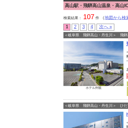
高山駅・飛騨高山温泉・高山I
107
（
地図から検
検索結果：
件
1
2
3
4
次へ »
＜岐阜県 飛騨高山・丹生川＞ 飛騨
ホテル外観
＜岐阜県 飛騨高山・丹生川＞ ひだ