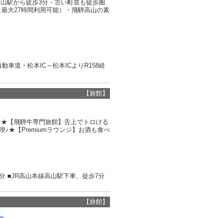
山駅から徒歩3分・古い町並も徒歩圏
（最大27時間利用可能）・飛騨高山の素
車道・松本IC～松本ICよりR158経
【旅館】
≫ ★【飛騨牛専門旅館】舌上でトロける
★【Premiumラウンジ】お酒も食べ
0分 ■JR高山本線高山駅下車、徒歩7分
【旅館】
～