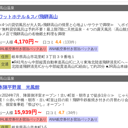
高山温泉
ワットホテル＆スパ飛騨高山
≪4つの貸切風呂が大人気♪飛騨高山の情景と心地よいサウナで満喫≫ ＼ポイ
／無料貸切風呂は予約不要！最上階7階に天然温泉・４つの露天風呂〈高山観光
ルメ店で飛騨高山の名物郷土料理を満喫
4,170円～
4.4
お一人様
口コミ
（133件）
JAL航空券付き宿泊パックあり
ANA航空券付き宿泊パックあり
住所
岐阜県高山市花里町３丁目３９番地１
■R41号から中部縦貫自動車道高山ICに入り東海北陸道飛騨清見ICへ
交通
北陸道飛騨清見ICから中部縦貫道高山IC経由して約20分 ■JR高山本
高山温泉
本陣平野屋 光風館
≪2024年7月、陣屋側洋室オープン！古い町並・朝市まで徒歩1分☆≫ じゃ
賞！☆赤い中橋・朝市・古い町並は目の前！飛騨牛鉄板焼き付きの月替わり会席
月、個室食事処『祭ばやし』オープン！
15,939円～
4.7
お一人様
口コミ
（34件）
JAL航空券付き宿泊パックあり
ANA航空券付き宿泊パックあり
住所
岐阜県高山市本町1-5