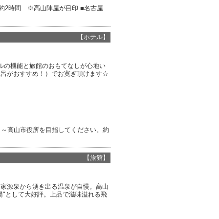
へ約2時間 ※高山陣屋が目印 ■名古屋
【ホテル】
ルの機能と旅館のおもてなしが心地い
風呂がおすすめ！）でお寛ぎ頂けます☆
Ｃ～高山市役所を目指してください。約
【旅館】
自家源泉から湧き出る温泉が自慢。高山
湯"として大好評。上品で滋味溢れる飛