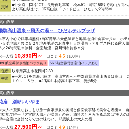
■中央道 岡谷JCT～長野自動車道 松本IC～国道158線で高山方面
交通
より高山駅まで、JR高山線「ワイドビューひだ」で2時間半
高山温泉
飛騨高山温泉～飛天の湯～ ひだホテルプラザ
≪市内中心で駐車場無料♪自家源泉の天然温泉と地産地消の食事☆彡≫ ホテ
い☆彡地域と共に５２年地産地消のお食事と天然温泉（アルプス感じる露天
彡／24時間駐車無料・全室禁煙・宮川朝市徒歩８分
10,890円～
4.5
お一人様
口コミ
（100件）
JAL航空券付き宿泊パックあり
ANA航空券付き宿泊パックあり
住所
岐阜県高山市花岡町2-60
■一宮JCTを東海北陸道 高山方面へ～中部縦貫道高山西又は高山Ｉ
交通
１０～１５分。 ■JR高山本線高山駅下車、徒歩5分
高山温泉
花扇 別邸いいやま
≪大人の贅沢なおこもり旅ー自家源泉の美湯と個室食事処で美食を堪能≫ 
市街地で唯一『客室露天風呂が温泉』の宿。独特のとろみある温泉は"美人の
騨牛会席は当館ならではの味わい。13歳以上の大人の宿
27,500円～
4.9
お一人様
口コミ
（14件）