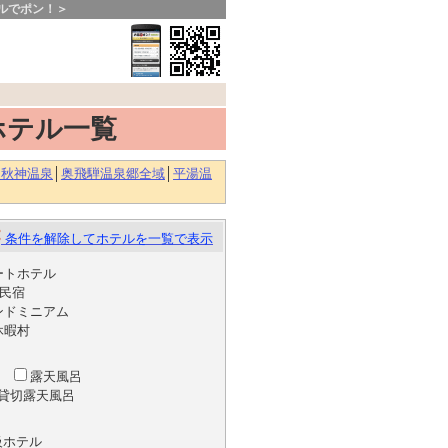
ルでポン！＞
ホテル一覧
・秋神温泉
│
奥飛騨温泉郷全域
│
平湯温
条件を解除してホテルを一覧で表示
ートホテル
民宿
ンドミニアム
休暇村
湯
露天風呂
貸切露天風呂
級ホテル