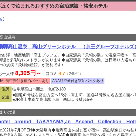
C近くで泊まれるおすすめの宿泊施設・格安ホテル
索
）
高山温泉
飛騨高山温泉 高山グリーンホテル （京王グループホテルズ
≪好評！地産地消「高山ブッフェ」◆自家源泉「天領の湯」で温泉満喫≫ 
料理と多彩なレストランがあります◆自家源泉『天領の湯』は日帰り入浴も
一の規模『飛騨物産館』が便利です♪
8,305円～
4.7
お一人様
口コミ
（240件）
JAL航空券付き宿泊パックあり
ANA航空券付き宿泊パックあり
住所
岐阜県高山市西之一色町2-180
■国道41号線を富山方面へ15分～高山IC～国道41号線を名古屋方面へ
交通
■JR高山本線で高山駅下車 西口より徒歩6分
まりの湯
hotel around TAKAYAMA,an Ascend Collection Hote
≪2021年7月OPEN◆大浴場有◆飛騨高山を感じ寛ぐ宿≫ 高山駅東口から
陶板焼きを楽しめるレストラン・BAR◆飛騨高山の息吹を感じられる客室イ