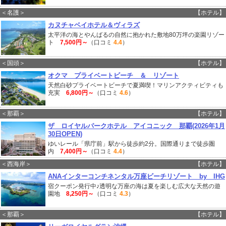
＜名護＞
【ホテル】
カヌチャベイホテル＆ヴィラズ
太平洋の海とやんばるの自然に抱かれた敷地80万坪の楽園リゾー
ト
7,500円～
（口コミ
4.4
）
＜国頭＞
【ホテル】
オクマ プライベートビーチ ＆ リゾート
天然白砂プライベートビーチで夏満喫！マリンアクティビティも
充実
6,800円～
（口コミ
4.6
）
＜那覇＞
【ホテル】
ザ ロイヤルパークホテル アイコニック 那覇(2026年1月
30日OPEN)
ゆいレール「県庁前」駅から徒歩約2分。国際通りまで徒歩圏
内
7,400円～
（口コミ
4.4
）
＜西海岸＞
【ホテル】
ANAインターコンチネンタル万座ビーチリゾート by IHG
宿クーポン発行中♪透明な万座の海は夏を楽しむ広大な天然の遊
園地
8,250円～
（口コミ
4.3
）
＜那覇＞
【ホテル】