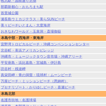
牧志駅・国際通り北側
那覇新都心・おもろまち駅
首里城公園
瀬長島ウミカジテラス・美らSUNビーチ
美々ビーチいとまん・大度海岸
おきなわワールド・玉泉洞・斎場御嶽
本島中部・西海岸・東海岸
宜野湾トロピカルビーチ・沖縄コンベンションセンター
北谷町・美浜アメリカンビレッジ
沖縄市・ミュージックタウン音市場・沖縄アリーナ
平安座島・浜比嘉島・宮城島・伊計島
読谷村・残波岬
真栄田岬・青の洞窟・琉球村・ムーンビーチ
万座ビーチ・ミッションビーチ（恩納村）
ブセナリゾート・かりゆしビーチ・喜瀬ビーチ
本島北部
名護市街地・名護球場