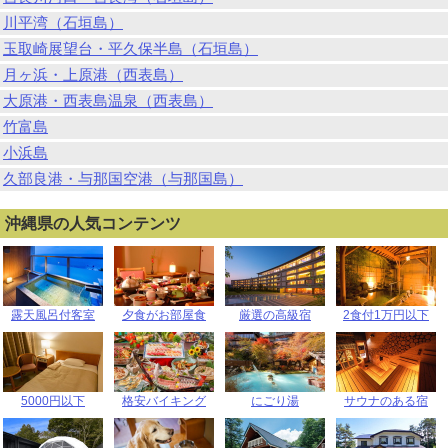
川平湾（石垣島）
玉取崎展望台・平久保半島（石垣島）
月ヶ浜・上原港（西表島）
大原港・西表島温泉（西表島）
竹富島
小浜島
久部良港・与那国空港（与那国島）
沖縄県の人気コンテンツ
露天風呂付客室
夕食がお部屋食
厳選の高級宿
2食付1万円以下
5000円以下
格安バイキング
にごり湯
サウナのある宿