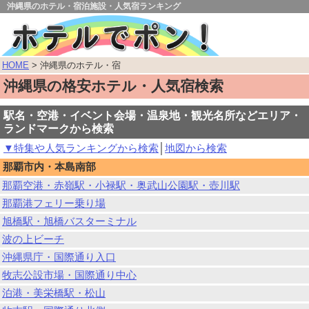
沖縄県のホテル・宿泊施設・人気宿ランキング
HOME
> 沖縄県のホテル・宿
沖縄県の格安ホテル・人気宿検索
駅名・空港・イベント会場・温泉地・観光名所などエリア・
ランドマークから検索
▼特集や人気ランキングから検索
│
地図から検索
那覇市内・本島南部
那覇空港・赤嶺駅・小禄駅・奥武山公園駅・壺川駅
那覇港フェリー乗り場
旭橋駅・旭橋バスターミナル
波の上ビーチ
沖縄県庁・国際通り入口
牧志公設市場・国際通り中心
泊港・美栄橋駅・松山