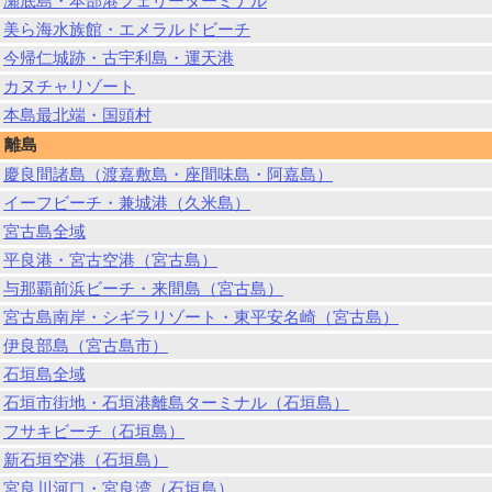
瀬底島・本部港フェリーターミナル
美ら海水族館・エメラルドビーチ
今帰仁城跡・古宇利島・運天港
カヌチャリゾート
本島最北端・国頭村
離島
慶良間諸島（渡嘉敷島・座間味島・阿嘉島）
イーフビーチ・兼城港（久米島）
宮古島全域
平良港・宮古空港（宮古島）
与那覇前浜ビーチ・来間島（宮古島）
宮古島南岸・シギラリゾート・東平安名崎（宮古島）
伊良部島（宮古島市）
石垣島全域
石垣市街地・石垣港離島ターミナル（石垣島）
フサキビーチ（石垣島）
新石垣空港（石垣島）
宮良川河口・宮良湾（石垣島）