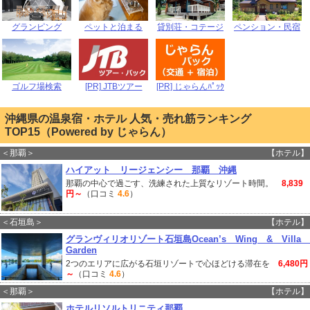
グランピング
ペットと泊まる
貸別荘・コテージ
ペンション・民宿
ゴルフ場検索
[PR] JTBツアー
[PR] じゃらんﾊﾟｯｸ
沖縄県の温泉宿・ホテル 人気・売れ筋ランキング
TOP15（Powered by じゃらん）
＜那覇＞
【ホテル】
ハイアット リージェンシー 那覇 沖縄
那覇の中心で過ごす、洗練された上質なリゾート時間。
8,839
円～
（口コミ
4.6
）
＜石垣島＞
【ホテル】
グランヴィリオリゾート石垣島Ocean’s Wing & Villa
Garden
2つのエリアに広がる石垣リゾートで心ほどける滞在を
6,480円
～
（口コミ
4.6
）
＜那覇＞
【ホテル】
ホテルリソルトリニティ那覇