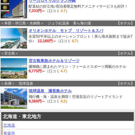
リーガロイヤルグラン沖縄
駅直結の好立地♪宿泊者限定無料アメニティサービスも好評！
7,333円～
（口コミ
4.7
）
＜本部・伊江島・水納島＞ ジュラ紀温泉 美ら海の湯
【ホテル】
オリオンホテル モトブ リゾート＆スパ
全室50平米以上のオーシャンフロント！美ら海水族館まで徒歩7
分♪
12,160円～
（口コミ
4.7
）
＜宮古島＞
【ホテル】
宮古島東急ホテル＆リゾーツ
珊瑚礁に囲まれたマリン・フィールドスポーツ満載のホテル
9,775円～
（口コミ
4.7
）
＜糸満＞ 琉球温泉
【ホテル】
琉球温泉 瀬長島ホテル
飛行機・海・温泉を満喫！空港至近のリゾートアイランド
9,360円～
（口コミ
4.5
）
北海道・東北地方
北海道
青森県