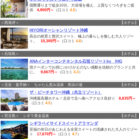
国際通りまで徒歩10分。大浴場を備え、上質なくつろぎをご提
供
4,900円～
（口コミ
4.5
）
＜西海岸＞
【ホテル】
HIYORIオーシャンリゾート沖縄
高台の絶景と贅沢スイート、極上の暮らしを愉しむ大人リゾー
ト。
10,300円～
（口コミ
4.8
）
＜石垣島＞
【ホテル】
ANAインターコンチネンタル石垣リゾートby IHG
宿クーポンでお得に♪かけがえのない感動を信頼のブランドと共
に。
9,667円～
（口コミ
4.3
）
＜北谷・嘉手納＞ ちゃたん恵み温泉 美浜の湯
【ホテル】
ザ・ビーチタワー沖縄（共立リゾート）
沖縄最高層ホテル！北谷で北へ南へアクセス良好☆
8,835円～
（口コミ
4.5
）
＜宮古島＞ シギラ黄金温泉
【ホテル】
シギラベイサイドスイートアラマンダ
至福の休日があじわえる全室スイートの洗練された大人のリゾー
ト
17,670円～
（口コミ
4.7
）