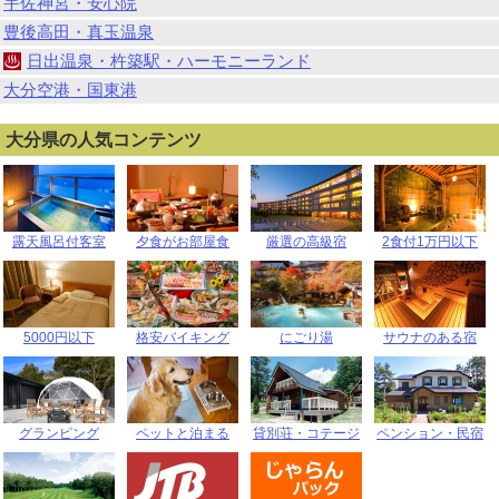
宇佐神宮・安心院
豊後高田・真玉温泉
日出温泉・杵築駅・ハーモニーランド
大分空港・国東港
大分県の人気コンテンツ
露天風呂付客室
夕食がお部屋食
厳選の高級宿
2食付1万円以下
5000円以下
格安バイキング
にごり湯
サウナのある宿
グランピング
ペットと泊まる
貸別荘・コテージ
ペンション・民宿