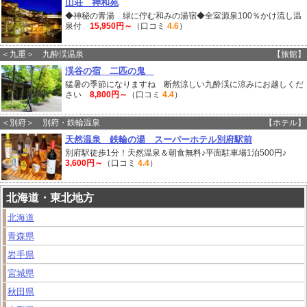
山荘 神和苑
◆神秘の青湯 緑に佇む和みの湯宿◆全室源泉100％かけ流し温
泉付
15,950円～
（口コミ
4.6
）
＜九重＞ 九酔渓温泉
【旅館】
渓谷の宿 二匹の鬼
猛暑の季節になりますね 断然涼しい九酔渓に涼みにお越しくだ
さい
8,800円～
（口コミ
4.4
）
＜別府＞ 別府・鉄輪温泉
【ホテル】
天然温泉 鉄輪の湯 スーパーホテル別府駅前
別府駅徒歩1分！天然温泉＆朝食無料♪平面駐車場1泊500円♪
3,600円～
（口コミ
4.4
）
北海道・東北地方
北海道
青森県
岩手県
宮城県
秋田県