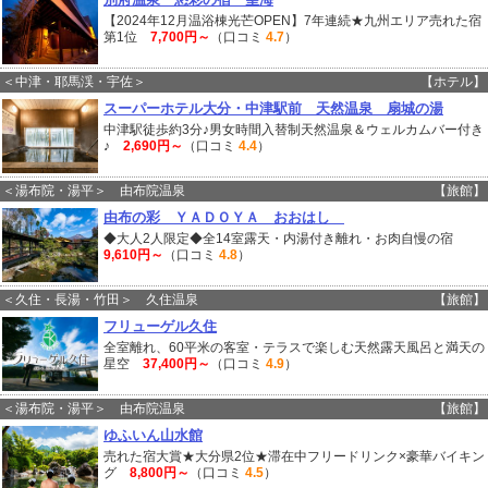
【2024年12月温浴棟光芒OPEN】7年連続★九州エリア売れた宿
第1位
7,700円～
（口コミ
4.7
）
＜中津・耶馬渓・宇佐＞
【ホテル】
スーパーホテル大分・中津駅前 天然温泉 扇城の湯
中津駅徒歩約3分♪男女時間入替制天然温泉＆ウェルカムバー付き
♪
2,690円～
（口コミ
4.4
）
＜湯布院・湯平＞ 由布院温泉
【旅館】
由布の彩 ＹＡＤＯＹＡ おおはし
◆大人2人限定◆全14室露天・内湯付き離れ・お肉自慢の宿
9,610円～
（口コミ
4.8
）
＜久住・長湯・竹田＞ 久住温泉
【旅館】
フリューゲル久住
全室離れ、60平米の客室・テラスで楽しむ天然露天風呂と満天の
星空
37,400円～
（口コミ
4.9
）
＜湯布院・湯平＞ 由布院温泉
【旅館】
ゆふいん山水館
売れた宿大賞★大分県2位★滞在中フリードリンク×豪華バイキン
グ
8,800円～
（口コミ
4.5
）