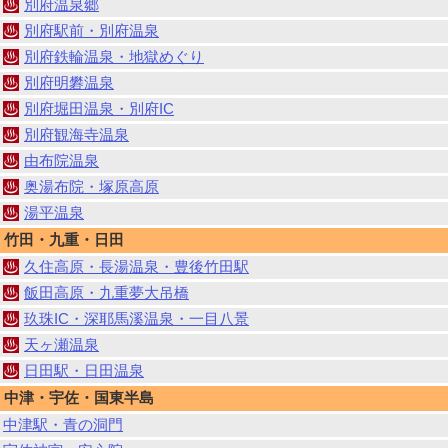
別府温泉郷
別府駅前・別府温泉
別府鉄輪温泉・地獄めぐり
別府明礬温泉
別府堀田温泉・別府IC
別府観海寺温泉
由布院温泉
奥湯布院・塚原高原
湯平温泉
竹田・九重・日田
久住高原・長湯温泉・豊後竹田駅
飯田高原・九重夢大吊橋
玖珠IC・深耶馬溪温泉・一目八景
天ヶ瀬温泉
日田駅・日田温泉
中津・宇佐・国東半島
中津駅・青の洞門