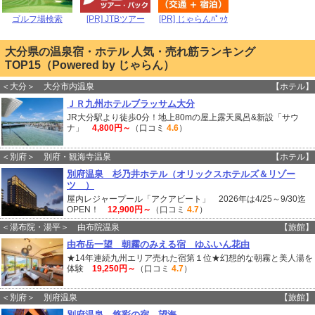
ゴルフ場検索
[PR] JTBツアー
[PR] じゃらんﾊﾟｯｸ
大分県の温泉宿・ホテル 人気・売れ筋ランキング
TOP15（Powered by じゃらん）
＜大分＞ 大分市内温泉
【ホテル】
ＪＲ九州ホテルブラッサム大分
JR大分駅より徒歩0分！地上80mの屋上露天風呂&新設「サウ
ナ」
4,800円～
（口コミ
4.6
）
＜別府＞ 別府・観海寺温泉
【ホテル】
別府温泉 杉乃井ホテル（オリックスホテルズ＆リゾー
ツ ）
屋内レジャープール「アクアビート」 2026年は4/25～9/30迄
OPEN！
12,900円～
（口コミ
4.7
）
＜湯布院・湯平＞ 由布院温泉
【旅館】
由布岳一望 朝霧のみえる宿 ゆふいん花由
★14年連続九州エリア売れた宿第１位★幻想的な朝霧と美人湯を
体験
19,250円～
（口コミ
4.7
）
＜別府＞ 別府温泉
【旅館】
別府温泉 悠彩の宿 望海