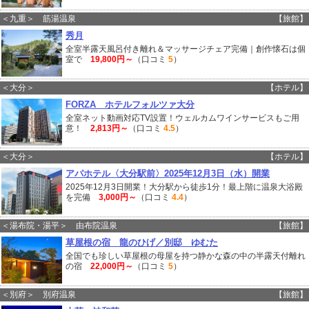
＜九重＞ 筋湯温泉
【旅館】
秀月
全室半露天風呂付き離れ＆マッサージチェア完備｜創作懐石は個
室で
19,800円～
（口コミ
5
）
＜大分＞
【ホテル】
FORZA ホテルフォルツァ大分
全室ネット動画対応TV設置！ウェルカムワインサービスもご用
意！
2,813円～
（口コミ
4.5
）
＜大分＞
【ホテル】
アパホテル〈大分駅前〉2025年12月3日（水）開業
2025年12月3日開業！大分駅から徒歩1分！最上階に温泉大浴殿
を完備
3,000円～
（口コミ
4.4
）
＜湯布院・湯平＞ 由布院温泉
【旅館】
草屋根の宿 龍のひげ／別邸 ゆむた
全国でも珍しい草屋根の母屋を持つ静かな森の中の半露天付離れ
の宿
22,000円～
（口コミ
5
）
＜別府＞ 別府温泉
【旅館】